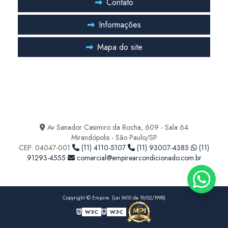
Projeto de ar condicionado central
Contato
Projeto de ar condicionado industrial
Informações
Projeto ar condicionado valor
Mapa do site
Projeto climatização laboratório
Projeto hvac farmacêutica
Entre em Contato
Projeto hvac para indústria farmacêutica
Ficou com alguma duvida? Entre em contato
Sala limpa hvac
Av Senador Casimiro da Rocha, 609 - Sala 64
Mirandópolis - São Paulo/SP
Serviço de climatização laboratório
CEP: 04047-001
(11) 4110-5107
(11) 93007-4385
(11)
91293-4555
comercial@empirearcondicionado.com.br
Serviço de higienização de ar condicionado
Serviço de manutenção de ar condicionado
Copyright © Empire. (Lei 9610 de 19/02/1998)
Serviço de manutenção preventiva de ar condicionado
W3C
W3C
Serviço de pmoc para ar condicionado