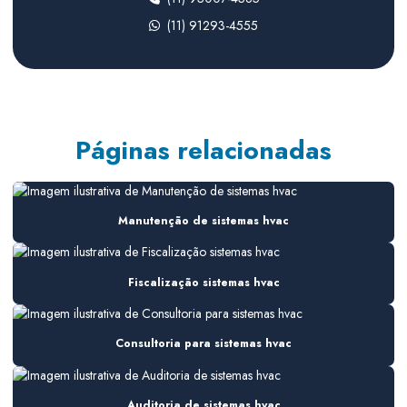
(11) 91293-4555
Climatização para indústria
Climatização para laboratórios farmacêuticos
Climatização sala limpa
Consultoria em ar condicionado
Páginas relacionadas
Consultoria de ar condicionado para construtoras
Consultoria de ar condicionado em obra
Manutenção de sistemas hvac
Consultoria em climatização
Consultoria em climatização industrial
Fiscalização sistemas hvac
Consultoria hvac
Consultoria para sistemas hvac
Consultoria instalação hvac
Consultoria manutenção hvac
Auditoria de sistemas hvac