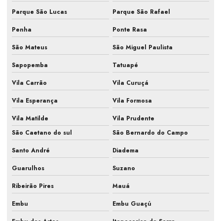
Parque São Lucas
Parque São Rafael
Manutenção do sistema de climatização
Penha
Ponte Rasa
Manutenção e higienização de ar condicionado
São Mateus
São Miguel Paulista
Manutenção hvac
Sapopemba
Tatuapé
Manutenção e limpeza de ar condicionado
Vila Carrão
Vila Curuçá
Manutenção periódica ar condicionado
Vila Esperança
Vila Formosa
Manutenção preventiva de ar condicionado
Vila Matilde
Vila Prudente
São Caetano do sul
São Bernardo do Campo
Manutenção preventiva de ar condicionado em escritório
Santo André
Diadema
Manutenção preventiva de ar condicionado em indústria
Guarulhos
Suzano
Manutenção preventiva de ar condicionado em laboratório
Ribeirão Pires
Mauá
Manutenção preventiva ar condicionado pmoc
Embu
Embu Guaçú
Manutenção preventiva de ar condicionado preço