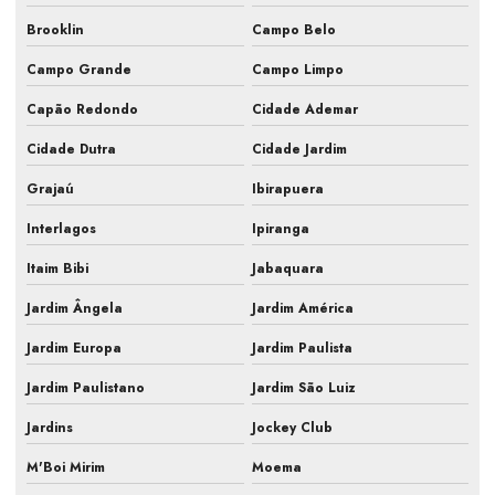
Brooklin
Campo Belo
Inspeção de ar condicionado em campinas
Campo Grande
Campo Limpo
Inspeção de ar condicionado em sp
Capão Redondo
Cidade Ademar
Inspeção pmoc de ar condicionado
Cidade Dutra
Cidade Jardim
Laudo ar condicionado pmoc
Grajaú
Ibirapuera
Laudo pmoc
Interlagos
Ipiranga
Laudo pmoc ar condicionado
Itaim Bibi
Jabaquara
Laudo técnico pmoc
Jardim Ângela
Jardim América
Limpeza e manutenção de ar condicionado
Jardim Europa
Jardim Paulista
Limpeza e manutenção de ar condicionado split
Jardim Paulistano
Jardim São Luiz
Jardins
Jockey Club
Manutenção de ar condicionado central
M'Boi Mirim
Moema
Manutenção de ar condicionado comercial