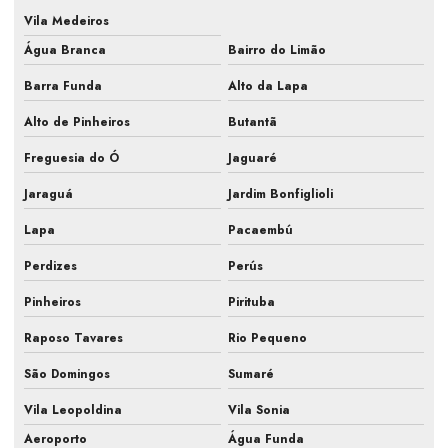
Empresa prestação de serviços ar condicionado
Vila Medeiros
Água Branca
Bairro do Limão
Empresa que faz pmoc para ar condicionado
Barra Funda
Alto da Lapa
Fiscalização de ar condicionado em construtora
Alto de Pinheiros
Butantã
Fiscalização de ar condicionado em obra
Freguesia do Ó
Jaguaré
Fiscalização de instalação hvac
Jaraguá
Jardim Bonfiglioli
Fiscalização de obra ar condicionado
Lapa
Pacaembú
Fiscalização obra de climatização
Perdizes
Perús
Fiscalização de obra hvac
Pinheiros
Pirituba
Fiscalização de obras de sistemas de ar
Raposo Tavares
Rio Pequeno
Fiscalização sistemas hvac
São Domingos
Sumaré
Gestão de obra hvac
Vila Leopoldina
Vila Sonia
Aeroporto
Água Funda
Hvac para farmacêutica