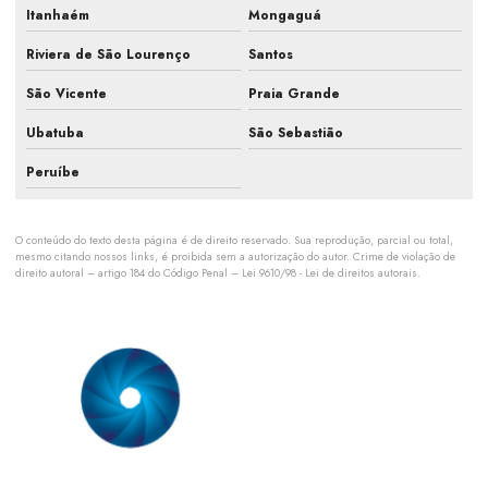
Itanhaém
Mongaguá
Manutenção de refrigeração industrial
Riviera de São Lourenço
Santos
Manutenção de sistemas de climatização
São Vicente
Praia Grande
Manutenção de sistemas hvac
Ubatuba
São Sebastião
Orçamento para manutenção ar condicionado
Peruíbe
Orçamento de manutenção preventiva de ar condicionado
O conteúdo do texto desta página é de direito reservado. Sua reprodução, parcial ou total,
Orçamento pmoc de ar condicionado
mesmo citando nossos links, é proibida sem a autorização do autor. Crime de violação de
direito autoral – artigo 184 do Código Penal –
Lei 9610/98 - Lei de direitos autorais
.
Orçamento pmoc climatização
Planejamento de climatização industrial
Plano de manutenção para climatização
Plano de manutenção pmoc
Plano de manutenção preventiva ar condicionado split
Somos uma empresa especializada em prestação de serviço em