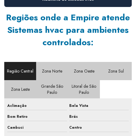
Consultoria em sistemas de ar
Regiões onde a Empire atende
Consultoria em sistemas de ar condicionado
Sistemas hvac para ambientes
Consultoria em sistemas de climatização
controlados:
Consultoria para sistemas hvac
Contrato de manutenção climatização
Contrato de manutenção pmoc
Região Central
Zona Norte
Zona Oeste
Zona Sul
Elaboração de pmoc
Grande São
Litoral de São
Elaboração de pmoc em escritório
Zona Leste
Paulo
Paulo
Elaboração de pmoc em indústria
Aclimação
Bela Vista
Elaboração de pmoc em laboratório
Bom Retiro
Brás
Elaboração de projetos de ar condicionado
Cambuci
Centro
Empresa de ar condicionado