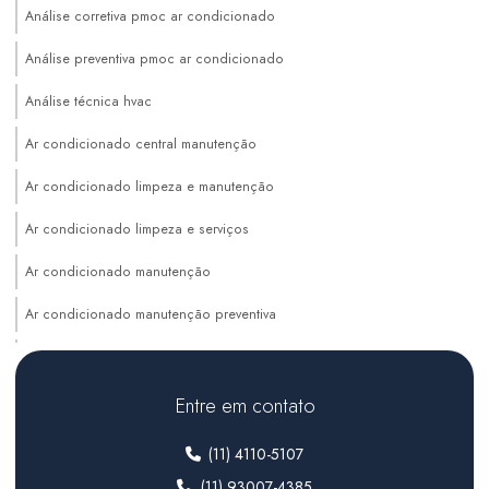
Análise corretiva pmoc ar condicionado
Análise preventiva pmoc ar condicionado
Análise técnica hvac
Ar condicionado central manutenção
Ar condicionado limpeza e manutenção
Ar condicionado limpeza e serviços
Ar condicionado manutenção
Ar condicionado manutenção preventiva
Auditoria de sistemas hvac
Climatização de ambientes comerciais
Entre em contato
Climatização de ambientes industriais
(11) 4110-5107
Climatização para farmacêutica
(11) 93007-4385