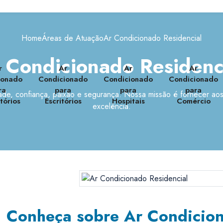
Home
Áreas de Atuação
Ar Condicionado Residencial
 Condicionado Residenc
r
Ar
Ar
Ar
ionado
Condicionado
Condicionado
Condicionado
ra
para
para
para
ade, confiança, paixão e segurança. Nossa missão é fornecer aos
tórios
Escritórios
Hospitais
Comércio
excelência.
Conheça sobre Ar Condicion