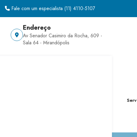
Fale com um especialista
(11) 4110-5107
Endereço
Av Senador Casimiro da Rocha, 609 -
Sala 64 - Mirandópolis
Serv