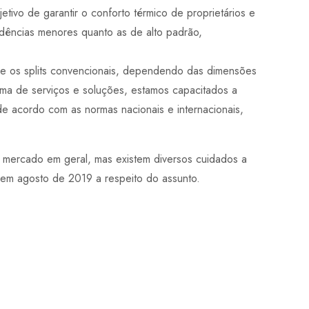
tivo de garantir o conforto térmico de proprietários e
sidências menores quanto as de alto padrão,
F e os splits convencionais, dependendo das dimensões
ma de serviços e soluções, estamos capacitados a
de acordo com as normas nacionais e internacionais,
o mercado em geral, mas existem diversos cuidados a
o em agosto de 2019 a respeito do assunto.
Entre em Contato
Ficou com alguma duvida? Entre em contato