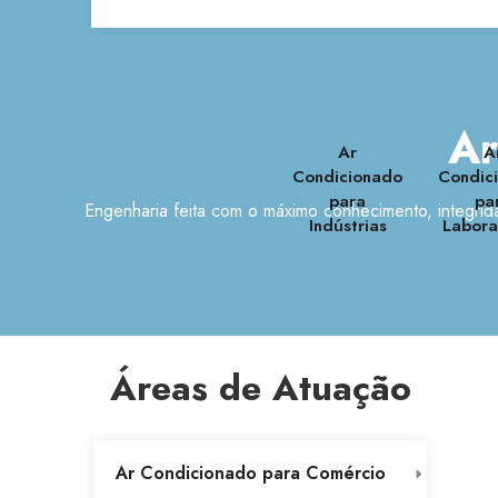
Ar
Ar
A
Condicionado
Condic
para
pa
Engenharia feita com o máximo conhecimento, integrid
Indústrias
Labora
Áreas de Atuação
Ar Condicionado para Comércio