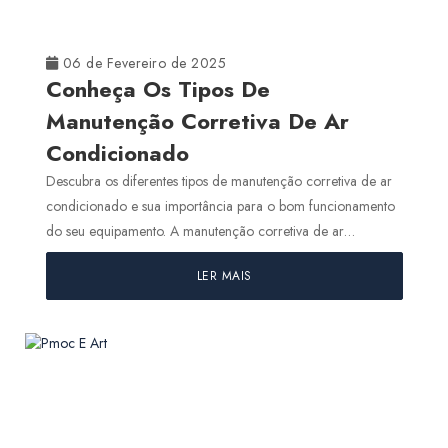
Renovação De Ar: O Que É?
06 de Fevereiro de 2025
Split Possui Renovação De Ar?
Conheça Os Tipos De
Manutenção Corretiva De Ar
Tudo o Que Você Precisa Saber Sobre o Acompanhamento de
Obras de Climatização para Resultados Eficientes
Condicionado
Descubra os diferentes tipos de manutenção corretiva de ar
undefined
condicionado e sua importância para o bom funcionamento
do seu equipamento. A manutenção corretiva de ar
condicionado...
LER MAIS