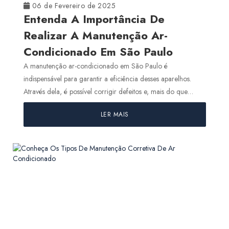
06 de Fevereiro de 2025
Manutenção Preventiva De Ar Condicionado: Descubra A
Entenda A Importância De
Importância E Onde Realizar
Realizar A Manutenção Ar-
Onde Fazer Manutenção Preventiva De Ar-Condicionado?
Condicionado Em São Paulo
Plano De Manutenção, Operação E Controle Em São Paulo:
A manutenção ar-condicionado em São Paulo é
Conheça!
indispensável para garantir a eficiência desses aparelhos.
Através dela, é possível corrigir defeitos e, mais do que
Pmoc Ar-Condicionado Em Sp: O Que É E Como Fazer?
isso,...
LER MAIS
Pmoc E Art
Pmoc Para Ar Condicionado E A Saúde
Pmoc: Confira As Respostas Para As Dúvidas Mais Frequentes
Por Que Contratar Fiscalização De Obra? Descubra O Motivo
Desse Serviço Ser Essencial
Por Que O Ar Condicionado Faz Mal Para Algumas Pessoas?