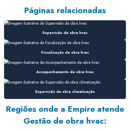
Consultoria em ar condicionado
Páginas relacionadas
Consultoria de ar condicionado para construtoras
Consultoria de ar condicionado em obra
Supervisão de obra hvac
Consultoria em climatização
Consultoria em climatização industrial
Fiscalização de obra hvac
Consultoria hvac
Acompanhamento de obra hvac
Consultoria instalação hvac
Consultoria manutenção hvac
Supervisão de obra climatização
Consultoria em sistemas de ar
Regiões onde a Empire atende
Consultoria em sistemas de ar condicionado
Gestão de obra hvac:
Consultoria em sistemas de climatização