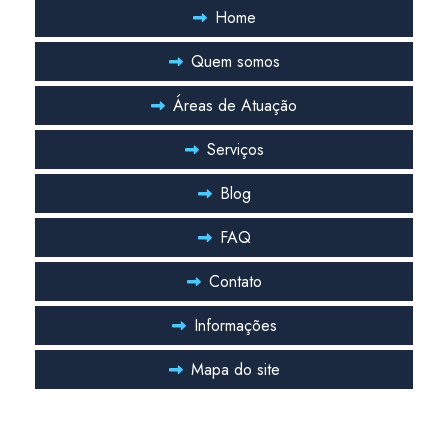
Pmoc ar condicionado valor
Home
Pmoc de climatização
Quem somos
Pmoc climatização hospitalar
Áreas de Atuação
Pmoc de climatizadores
Serviços
Pmoc para indústria
Blog
Pmoc para laboratório
FAQ
Pmoc plano de manutenção operação e controle de ar condicionado
Contato
Projeto de ar condicionado
Projeto de ar condicionado central
Informações
Projeto de ar condicionado industrial
Mapa do site
Projeto ar condicionado valor
Projeto climatização laboratório