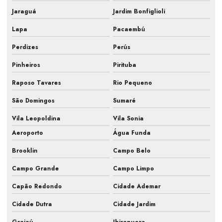
Fiscalização de ar condicionado em obra
Jaraguá
Jardim Bonfiglioli
Fiscalização de instalação hvac
Lapa
Pacaembú
Fiscalização de obra ar condicionado
Perdizes
Perús
Fiscalização obra de climatização
Pinheiros
Pirituba
Fiscalização de obra hvac
Raposo Tavares
Rio Pequeno
Fiscalização de obras de sistemas de ar
São Domingos
Sumaré
Fiscalização sistemas hvac
Vila Leopoldina
Vila Sonia
Aeroporto
Água Funda
Gestão de obra hvac
Brooklin
Campo Belo
Hvac para farmacêutica
Campo Grande
Campo Limpo
Inspeção de ar condicionado em campinas
Capão Redondo
Cidade Ademar
Inspeção de ar condicionado em sp
Cidade Dutra
Cidade Jardim
Inspeção pmoc de ar condicionado
Grajaú
Ibirapuera