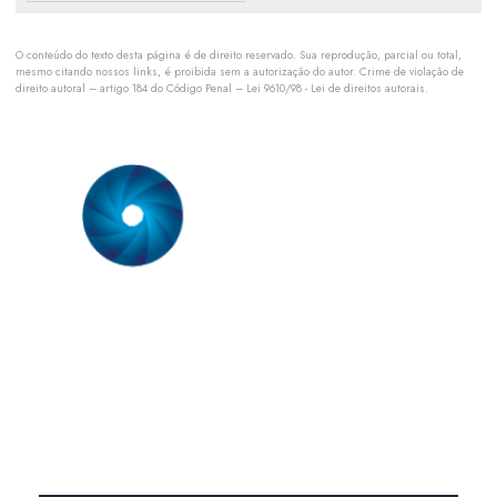
Orçamento para manutenção ar condicionado
O conteúdo do texto desta página é de direito reservado. Sua reprodução, parcial ou total,
Orçamento de manutenção preventiva de ar condicionado
mesmo citando nossos links, é proibida sem a autorização do autor. Crime de violação de
direito autoral – artigo 184 do Código Penal –
Lei 9610/98 - Lei de direitos autorais
.
Orçamento pmoc de ar condicionado
Orçamento pmoc climatização
Planejamento de climatização industrial
Plano de manutenção para climatização
Plano de manutenção pmoc
Somos uma empresa especializada em prestação de serviço em
sistemas de ar condicionado. Nossa equipe técnica é formada
Plano de manutenção preventiva ar condicionado split
por engenheiros mecânicos com especialização comprovada
em sistemas de ar condicionado.
Plano de manutenção preventiva e corretiva ar condicionado
Pmoc de ar condicionado
Links Rápidos
Pmoc ar condicionado preço