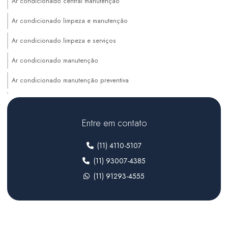
Ar condicionado central manutenção
Ar condicionado limpeza e manutenção
Ar condicionado limpeza e serviços
Ar condicionado manutenção
Ar condicionado manutenção preventiva
Auditoria de sistemas hvac
Climatização de ambientes comerciais
Entre em contato
Climatização de ambientes industriais
(11) 4110-5107
Climatização para farmacêutica
(11) 93007-4385
(11) 91293-4555
Climatização para indústria
Climatização para laboratórios farmacêuticos
Climatização sala limpa