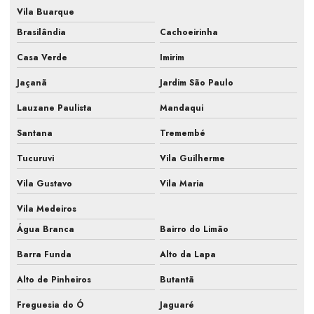
Vila Buarque
Empresa de elaboração pmoc ar condicionado
Brasilândia
Cachoeirinha
Empresa especializada pmoc ar condicionado
Casa Verde
Imirim
Empresa de manutenção de ar condicionado
Jaçanã
Jardim São Paulo
Empresa de manutenção de ar condicionado com pmoc
Lauzane Paulista
Mandaqui
Empresa de manutenção de ar condicionado são paulo
Santana
Tremembé
Empresa de manutenção de ar condicionado sp
Tucuruvi
Vila Guilherme
Empresa de manutenção de ar condicionado split
Vila Gustavo
Vila Maria
Empresa de manutenção preventiva ar condicionado
Vila Medeiros
Água Branca
Bairro do Limão
Empresa prestação de serviços ar condicionado
Barra Funda
Alto da Lapa
Empresa que faz pmoc para ar condicionado
Alto de Pinheiros
Butantã
Fiscalização de ar condicionado em construtora
Freguesia do Ó
Jaguaré