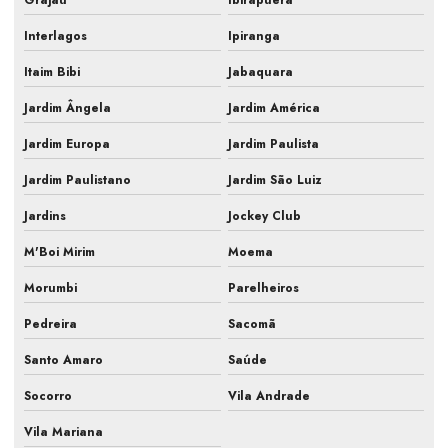
Laudo ar condicionado pmoc
Interlagos
Ipiranga
Laudo pmoc
Itaim Bibi
Jabaquara
Laudo pmoc ar condicionado
Jardim Ângela
Jardim América
Laudo técnico pmoc
Jardim Europa
Jardim Paulista
Limpeza e manutenção de ar condicionado
Jardim Paulistano
Jardim São Luiz
Jardins
Jockey Club
Limpeza e manutenção de ar condicionado split
M'Boi Mirim
Moema
Manutenção de ar condicionado central
Morumbi
Parelheiros
Manutenção de ar condicionado comercial
Pedreira
Sacomã
Manutenção de ar condicionado empresarial
Santo Amaro
Saúde
Manutenção de ar condicionado para empresas
Socorro
Vila Andrade
Manutenção de ar condicionado industrial
Vila Mariana