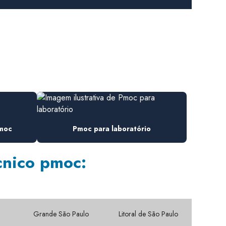
Elaboração de pmoc
Elaboração de pmoc em escritório
Elaboração de pmoc em indústria
Elaboração de pmoc em laboratório
Elaboração de projetos de ar condicionado
Empresa de ar condicionado
pmoc
Pmoc para laboratório
Empresa de ar condicionado industrial
cnico pmoc:
Empresa de ar condicionado e refrigeração
Empresa climatizador industrial
Empresa de elaboração pmoc ar condicionado
Grande São Paulo
Litoral de São Paulo
Empresa especializada pmoc ar condicionado