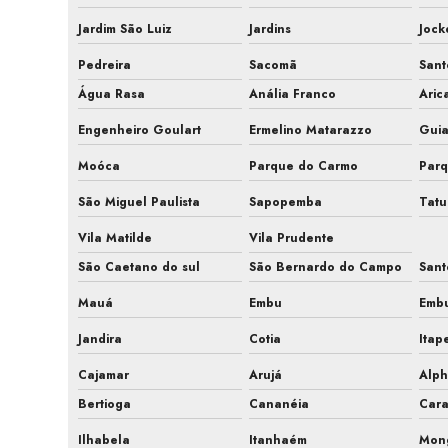
Jardim São Luiz
Jardins
Jock
Pedreira
Sacomã
San
Água Rasa
Anália Franco
Aric
Engenheiro Goulart
Ermelino Matarazzo
Gui
Moóca
Parque do Carmo
Parq
São Miguel Paulista
Sapopemba
Tat
Vila Matilde
Vila Prudente
São Caetano do sul
São Bernardo do Campo
Sant
Mauá
Embu
Emb
Jandira
Cotia
Itap
Cajamar
Arujá
Alph
Bertioga
Cananéia
Car
Ilhabela
Itanhaém
Mon