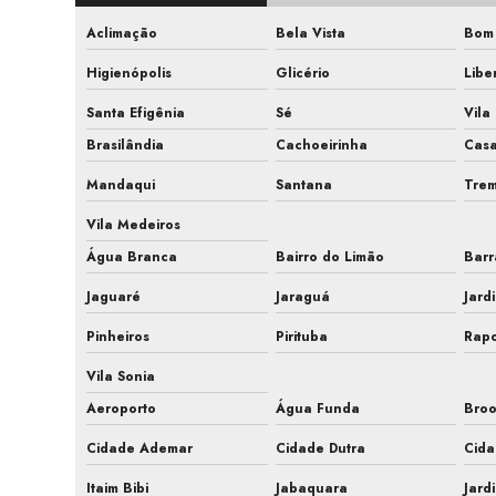
Aclimação
Bela Vista
Bom 
Higienópolis
Glicério
Libe
Santa Efigênia
Sé
Vila
Brasilândia
Cachoeirinha
Cas
Mandaqui
Santana
Tre
Vila Medeiros
Água Branca
Bairro do Limão
Barr
Jaguaré
Jaraguá
Jard
Pinheiros
Pirituba
Rapo
Vila Sonia
Aeroporto
Água Funda
Broo
Cidade Ademar
Cidade Dutra
Cida
Itaim Bibi
Jabaquara
Jard