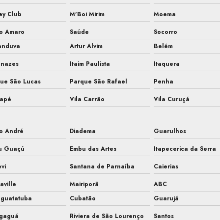
ey Club
M'Boi Mirim
Moema
to Amaro
Saúde
Socorro
anduva
Artur Alvim
Belém
anazes
Itaim Paulista
Itaquera
ue São Lucas
Parque São Rafael
Penha
uapé
Vila Carrão
Vila Curuçá
o André
Diadema
Guarulhos
u Guaçú
Embu das Artes
Itapecerica da Serra
evi
Santana de Parnaíba
Caierias
aville
Mairiporã
ABC
aguatatuba
Cubatão
Guarujá
gaguá
Riviera de São Lourenço
Santos