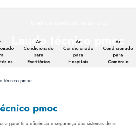
Home
Informações
Laudo técnico pmoc
Laudo técnico pmoc
r
Ar
Ar
Ar
ionado
Condicionado
Condicionado
Condicionado
ra
para
para
para
tórios
Escritórios
Hospitais
Comércio
técnico pmoc
a garantir a eficiência e segurança dos sistemas de ar