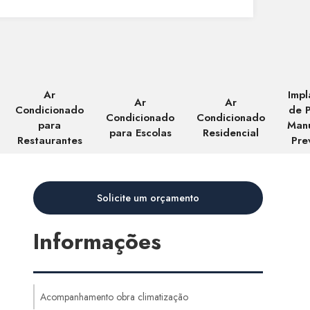
Ar
Impl
Ar
Ar
Condicionado
de 
Condicionado
Condicionado
para
Man
para Escolas
Residencial
Restaurantes
Pre
Solicite um orçamento
Informações
Acompanhamento obra climatização