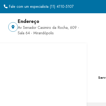
Fale com um especialista
(11) 4110-5107
Endereço
Av Senador Casimiro da Rocha, 609 -
Sala 64 - Mirandópolis
Serv