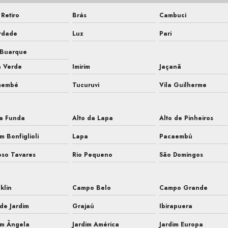
Retiro
Brás
Cambuci
rdade
Luz
Pari
 Buarque
a Verde
Imirim
Jaçanã
membé
Tucuruvi
Vila Guilherme
a Funda
Alto da Lapa
Alto de Pinheiros
im Bonfiglioli
Lapa
Pacaembú
so Tavares
Rio Pequeno
São Domingos
klin
Campo Belo
Campo Grande
de Jardim
Grajaú
Ibirapuera
im Ângela
Jardim América
Jardim Europa