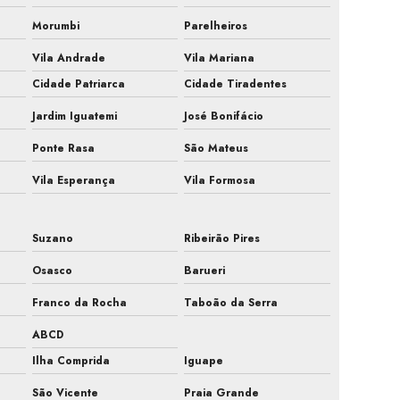
Fiscalização de ar condicionado em obra
Morumbi
Parelheiros
Vila Andrade
Vila Mariana
Fiscalização de instalação hvac
Cidade Patriarca
Cidade Tiradentes
Fiscalização de obra ar condicionado
Jardim Iguatemi
José Bonifácio
Fiscalização obra de climatização
Ponte Rasa
São Mateus
Fiscalização de obra hvac
Vila Esperança
Vila Formosa
Fiscalização de obras de sistemas de ar
Suzano
Ribeirão Pires
Fiscalização sistemas hvac
Osasco
Barueri
Gestão de obra hvac
Franco da Rocha
Taboão da Serra
ABCD
Hvac para farmacêutica
Ilha Comprida
Iguape
Inspeção de ar condicionado em campinas
São Vicente
Praia Grande