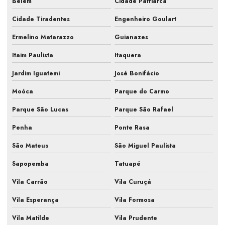
Belém
Cidade Patriarca
Cidade Tiradentes
Engenheiro Goulart
Manutenção de ar condicionado quanto custa
Ermelino Matarazzo
Guianazes
Manutenção de ar condicionado são paulo
Itaim Paulista
Itaquera
Manutenção de ar condicionado sp
Jardim Iguatemi
José Bonifácio
Manutenção de ar condicionado split
Moóca
Parque do Carmo
Manutenção em centrais de ar condicionado
Parque São Lucas
Parque São Rafael
Manutenção corretiva pmoc em ar condicionado
Penha
Ponte Rasa
Manutenção do sistema de climatização
São Mateus
São Miguel Paulista
Manutenção e higienização de ar condicionado
Sapopemba
Tatuapé
Manutenção hvac
Vila Carrão
Vila Curuçá
Manutenção e limpeza de ar condicionado
Vila Esperança
Vila Formosa
Manutenção periódica ar condicionado
Vila Matilde
Vila Prudente