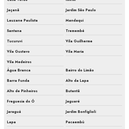
Empresa de manutenção de ar condicionado
Jaçanã
Jardim São Paulo
Empresa de manutenção de ar condicionado com pmoc
Lauzane Paulista
Mandaqui
Empresa de manutenção de ar condicionado são paulo
Santana
Tremembé
Empresa de manutenção de ar condicionado sp
Tucuruvi
Vila Guilherme
Empresa de manutenção de ar condicionado split
Vila Gustavo
Vila Maria
Empresa de manutenção preventiva ar condicionado
Vila Medeiros
Água Branca
Bairro do Limão
Empresa prestação de serviços ar condicionado
Barra Funda
Alto da Lapa
Empresa que faz pmoc para ar condicionado
Alto de Pinheiros
Butantã
Fiscalização de ar condicionado em construtora
Freguesia do Ó
Jaguaré
Fiscalização de ar condicionado em obra
Jaraguá
Jardim Bonfiglioli
Fiscalização de instalação hvac
Lapa
Pacaembú
Fiscalização de obra ar condicionado