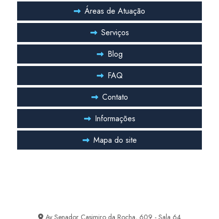
Pmoc climatização hospitalar
Áreas de Atuação
Pmoc de climatizadores
Serviços
Pmoc para indústria
Blog
Pmoc para laboratório
FAQ
Pmoc plano de manutenção operação e controle de ar condicionado
Contato
Projeto de ar condicionado
Projeto de ar condicionado central
Informações
Projeto de ar condicionado industrial
Mapa do site
Projeto ar condicionado valor
Projeto climatização laboratório
Entre em Contato
Projeto hvac farmacêutica
Ficou com alguma duvida? Entre em contato
Projeto hvac para indústria farmacêutica
Av Senador Casimiro da Rocha, 609 - Sala 64