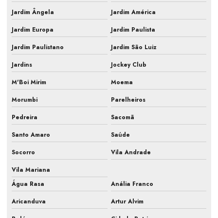
Laudo pmoc ar condicionado
Jardim Ângela
Jardim América
Laudo técnico pmoc
Jardim Europa
Jardim Paulista
Limpeza e manutenção de ar condicionado
Jardim Paulistano
Jardim São Luiz
Jardins
Jockey Club
Limpeza e manutenção de ar condicionado split
M'Boi Mirim
Moema
Manutenção de ar condicionado central
Morumbi
Parelheiros
Manutenção de ar condicionado comercial
Pedreira
Sacomã
Manutenção de ar condicionado empresarial
Santo Amaro
Saúde
Manutenção de ar condicionado para empresas
Socorro
Vila Andrade
Manutenção de ar condicionado industrial
Vila Mariana
Manutenção de ar condicionado laboratório
Água Rasa
Anália Franco
Manutenção de ar condicionado pmoc
Aricanduva
Artur Alvim
Manutenção de ar condicionado preço