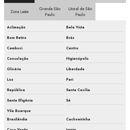
Grande São
Litoral de São
Elaboração de pmoc
Zona Leste
Paulo
Paulo
Elaboração de pmoc em escritório
Aclimação
Bela Vista
Elaboração de pmoc em indústria
Bom Retiro
Brás
Elaboração de pmoc em laboratório
Cambuci
Centro
Elaboração de projetos de ar condicionado
Consolação
Higienópolis
Empresa de ar condicionado
Glicério
Liberdade
Empresa de ar condicionado industrial
Luz
Pari
Empresa de ar condicionado e refrigeração
República
Santa Cecília
Santa Efigênia
Sé
Empresa climatizador industrial
Vila Buarque
Empresa de elaboração pmoc ar condicionado
Brasilândia
Cachoeirinha
Empresa especializada pmoc ar condicionado
Casa Verde
Imirim