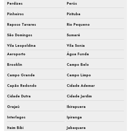
Perdizes
Perús
Fiscalização obra de climatização
Pinheiros
Pirituba
Fiscalização de obra hvac
Raposo Tavares
Rio Pequeno
Fiscalização de obras de sistemas de ar
São Domingos
Sumaré
Fiscalização sistemas hvac
Vila Leopoldina
Vila Sonia
Aeroporto
Água Funda
Gestão de obra hvac
Brooklin
Campo Belo
Hvac para farmacêutica
Campo Grande
Campo Limpo
Inspeção de ar condicionado em campinas
Capão Redondo
Cidade Ademar
Inspeção de ar condicionado em sp
Cidade Dutra
Cidade Jardim
Inspeção pmoc de ar condicionado
Grajaú
Ibirapuera
Laudo ar condicionado pmoc
Interlagos
Ipiranga
Laudo pmoc
Itaim Bibi
Jabaquara