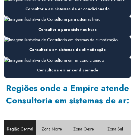
Consultoria de ar condicionado em obra
Consultoria em sistemas de ar condicionado
Consultoria em climatização
Consultoria em climatização industrial
Consultoria para sistemas hvac
Consultoria hvac
Consultoria em sistemas de climatização
Consultoria instalação hvac
Consultoria manutenção hvac
Consultoria em ar condicionado
Consultoria em sistemas de ar
Regiões onde a Empire atende
Consultoria em sistemas de ar condicionado
Consultoria em sistemas de ar:
Consultoria em sistemas de climatização
Consultoria para sistemas hvac
Contrato de manutenção climatização
Região Central
Zona Norte
Zona Oeste
Zona Sul
Contrato de manutenção pmoc