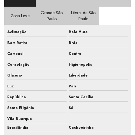
Elaboração de pmoc
Grande São
Litoral de São
Elaboração de pmoc em escritório
Zona Leste
Paulo
Paulo
Elaboração de pmoc em indústria
Aclimação
Bela Vista
Elaboração de pmoc em laboratório
Bom Retiro
Brás
Elaboração de projetos de ar condicionado
Cambuci
Centro
Empresa de ar condicionado
Consolação
Higienópolis
Empresa de ar condicionado industrial
Glicério
Liberdade
Empresa de ar condicionado e refrigeração
Luz
Pari
Empresa climatizador industrial
República
Santa Cecília
Santa Efigênia
Sé
Empresa de elaboração pmoc ar condicionado
Vila Buarque
Empresa especializada pmoc ar condicionado
Brasilândia
Cachoeirinha
Empresa de manutenção de ar condicionado