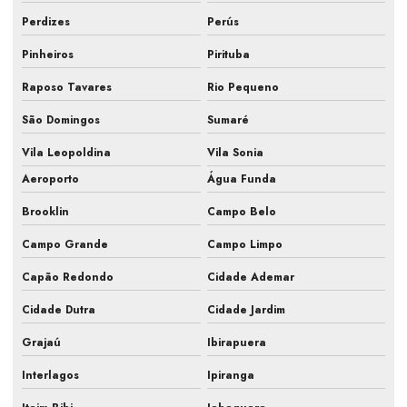
Fiscalização obra de climatização
Perdizes
Perús
Fiscalização de obra hvac
Pinheiros
Pirituba
Fiscalização de obras de sistemas de ar
Raposo Tavares
Rio Pequeno
Fiscalização sistemas hvac
São Domingos
Sumaré
Gestão de obra hvac
Vila Leopoldina
Vila Sonia
Aeroporto
Água Funda
Hvac para farmacêutica
Brooklin
Campo Belo
Inspeção de ar condicionado em campinas
Campo Grande
Campo Limpo
Inspeção de ar condicionado em sp
Capão Redondo
Cidade Ademar
Inspeção pmoc de ar condicionado
Cidade Dutra
Cidade Jardim
Laudo ar condicionado pmoc
Grajaú
Ibirapuera
Laudo pmoc
Interlagos
Ipiranga
Laudo pmoc ar condicionado