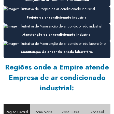
Soluções de ar condicionado industrial
Consultoria em climatização
Consultoria em climatização industrial
Projeto de ar condicionado industrial
Consultoria hvac
Manutenção de ar condicionado industrial
Consultoria instalação hvac
Consultoria manutenção hvac
Manutenção de ar condicionado laboratório
Consultoria em sistemas de ar
Regiões onde a Empire atende
Consultoria em sistemas de ar condicionado
Empresa de ar condicionado
Consultoria em sistemas de climatização
industrial:
Consultoria para sistemas hvac
Contrato de manutenção climatização
Contrato de manutenção pmoc
Região Central
Zona Norte
Zona Oeste
Zona Sul