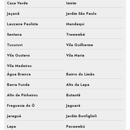
Casa Verde
Imirim
Empresa de manutenção de ar condicionado com pmoc
Jaçanã
Jardim São Paulo
Empresa de manutenção de ar condicionado são paulo
Lauzane Paulista
Mandaqui
Empresa de manutenção de ar condicionado sp
Santana
Tremembé
Empresa de manutenção de ar condicionado split
Tucuruvi
Vila Guilherme
Empresa de manutenção preventiva ar condicionado
Vila Gustavo
Vila Maria
Empresa prestação de serviços ar condicionado
Vila Medeiros
Água Branca
Bairro do Limão
Empresa que faz pmoc para ar condicionado
Barra Funda
Alto da Lapa
Fiscalização de ar condicionado em construtora
Alto de Pinheiros
Butantã
Fiscalização de ar condicionado em obra
Freguesia do Ó
Jaguaré
Fiscalização de instalação hvac
Jaraguá
Jardim Bonfiglioli
Fiscalização de obra ar condicionado
Lapa
Pacaembú