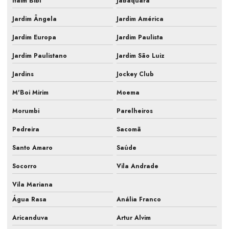
Itaim Bibi
Jabaquara
Laudo técnico pmoc
Jardim Ângela
Jardim América
Limpeza e manutenção de ar condicionado
Jardim Europa
Jardim Paulista
Limpeza e manutenção de ar condicionado split
Jardim Paulistano
Jardim São Luiz
Jardins
Jockey Club
Manutenção de ar condicionado central
M'Boi Mirim
Moema
Manutenção de ar condicionado comercial
Morumbi
Parelheiros
Manutenção de ar condicionado empresarial
Pedreira
Sacomã
Manutenção de ar condicionado para empresas
Santo Amaro
Saúde
Manutenção de ar condicionado industrial
Socorro
Vila Andrade
Manutenção de ar condicionado laboratório
Vila Mariana
Manutenção de ar condicionado pmoc
Água Rasa
Anália Franco
Manutenção de ar condicionado preço
Aricanduva
Artur Alvim