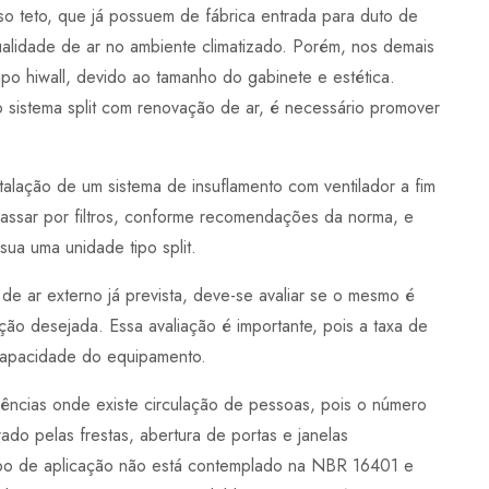
iso teto, que já possuem de fábrica entrada para duto de
alidade de ar no ambiente climatizado. Porém, nos demais
ipo hiwall, devido ao tamanho do gabinete e estética.
 sistema split com renovação de ar, é necessário promover
talação de um sistema de insuflamento com ventilador a fim
 passar por filtros, conforme recomendações da norma, e
sua uma unidade tipo split.
 ar externo já prevista, deve-se avaliar se o mesmo é
ção desejada. Essa avaliação é importante, pois a taxa de
 capacidade do equipamento.
sidências onde existe circulação de pessoas, pois o número
ado pelas frestas, abertura de portas e janelas
tipo de aplicação não está contemplado na NBR 16401 e