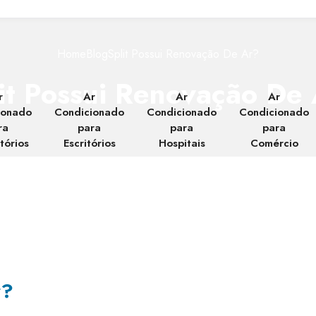
Home
Blog
Split Possui Renovação De Ar?
it Possui Renovação De
r
Ar
Ar
Ar
ionado
Condicionado
Condicionado
Condicionado
ra
para
para
para
tórios
Escritórios
Hospitais
Comércio
r?