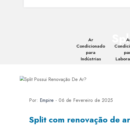
Spl
Ar
A
Condicionado
Condic
para
pa
Indústrias
Labora
Por:
Empire
- 06 de Fevereiro de 2025
Split com renovação de a