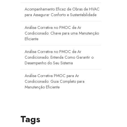
Acompanhamento Eficaz de Obras de HVAC
para Assegurar Conforto e Sustentabilidade
Análise Corretiva no PMOC de Ar
Condicionado: Chave para uma Manutenção
Eficiente
Análise Corretiva no PMOC de Ar
Condicionado: Entenda Como Garantir o
Desempenho do Seu Sistema
Análise Corretiva PMOC para Ar
Condicionado: Guia Completo para
Manutenção Eficiente
Ar Condicionado Sala Limpa
Como Fazer o Acompanhamento de Obras
Tags
de Climatização para Garantir Qualidade e
Eficiência