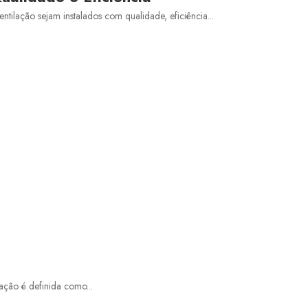
Má Qualidade Do Ar E Suas Consequências
ilação sejam instalados com qualidade, eficiência...
Manutenção Corretiva De Ar Condicionado:
O Que Você Precisa Saber
Manutenção Preventiva De Ar Condicionado:
Descubra A Importância E Onde Realizar
Onde Fazer Manutenção Preventiva De Ar-
Condicionado?
Plano De Manutenção, Operação E Controle
Em São Paulo: Conheça!
Pmoc Ar-Condicionado Em Sp: O Que É E
Como Fazer?
Pmoc E Art
ação é definida como...
Pmoc Para Ar Condicionado E A Saúde