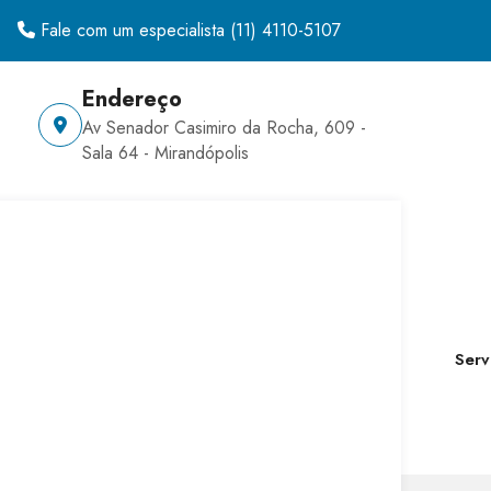
Fale com um especialista
(11) 4110-5107
Endereço
Av Senador Casimiro da Rocha, 609 -
Sala 64 - Mirandópolis
Serv