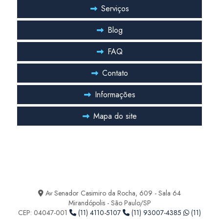
Serviços
Pmoc para indústria
Blog
Pmoc para laboratório
FAQ
Pmoc plano de manutenção operação e controle de ar condicionado
Contato
Projeto de ar condicionado
Projeto de ar condicionado central
Informações
Projeto de ar condicionado industrial
Mapa do site
Projeto ar condicionado valor
Projeto climatização laboratório
Entre em Contato
Projeto hvac farmacêutica
Ficou com alguma duvida? Entre em contato
Projeto hvac para indústria farmacêutica
Av Senador Casimiro da Rocha, 609 - Sala 64
Mirandópolis - São Paulo/SP
Sala limpa hvac
CEP: 04047-001
(11) 4110-5107
(11) 93007-4385
(11)