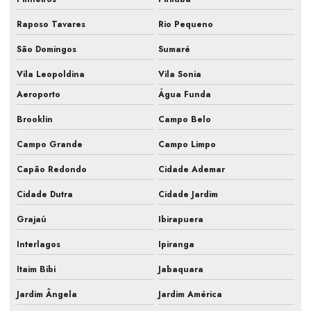
Fiscalização de obra hvac
Raposo Tavares
Rio Pequeno
Fiscalização de obras de sistemas de ar
São Domingos
Sumaré
Fiscalização sistemas hvac
Vila Leopoldina
Vila Sonia
Aeroporto
Água Funda
Gestão de obra hvac
Brooklin
Campo Belo
Hvac para farmacêutica
Campo Grande
Campo Limpo
Inspeção de ar condicionado em campinas
Capão Redondo
Cidade Ademar
Inspeção de ar condicionado em sp
Cidade Dutra
Cidade Jardim
Inspeção pmoc de ar condicionado
Grajaú
Ibirapuera
Laudo ar condicionado pmoc
Interlagos
Ipiranga
Laudo pmoc
Itaim Bibi
Jabaquara
Laudo pmoc ar condicionado
Jardim Ângela
Jardim América