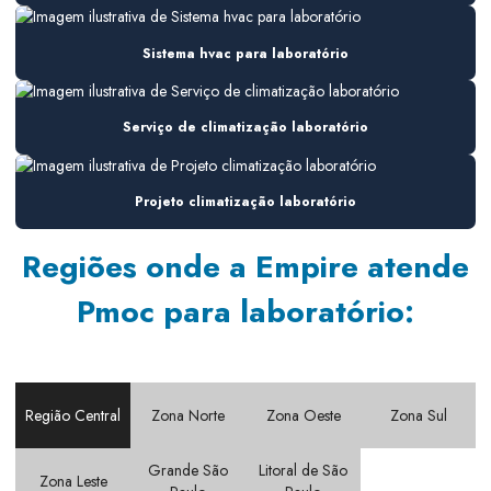
Consultoria em climatização
Consultoria em climatização industrial
Sistema hvac para laboratório
Consultoria hvac
Serviço de climatização laboratório
Consultoria instalação hvac
Consultoria manutenção hvac
Projeto climatização laboratório
Consultoria em sistemas de ar
Regiões onde a Empire atende
Consultoria em sistemas de ar condicionado
Pmoc para laboratório:
Consultoria em sistemas de climatização
Consultoria para sistemas hvac
Contrato de manutenção climatização
Região Central
Zona Norte
Zona Oeste
Zona Sul
Contrato de manutenção pmoc
Grande São
Litoral de São
Elaboração de pmoc
Zona Leste