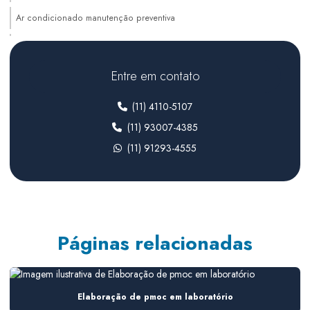
Ar condicionado manutenção preventiva
Auditoria de sistemas hvac
Climatização de ambientes comerciais
Entre em contato
Climatização de ambientes industriais
(11) 4110-5107
Climatização para farmacêutica
(11) 93007-4385
(11) 91293-4555
Climatização para indústria
Climatização para laboratórios farmacêuticos
Climatização sala limpa
Consultoria em ar condicionado
Páginas relacionadas
Consultoria de ar condicionado para construtoras
Consultoria de ar condicionado em obra
Elaboração de pmoc em laboratório