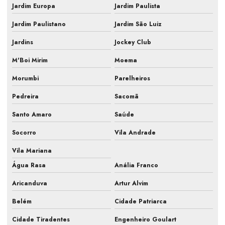
Laudo técnico pmoc
Jardim Europa
Jardim Paulista
Limpeza e manutenção de ar condicionado
Jardim Paulistano
Jardim São Luiz
Jardins
Jockey Club
Limpeza e manutenção de ar condicionado split
M'Boi Mirim
Moema
Manutenção de ar condicionado central
Morumbi
Parelheiros
Manutenção de ar condicionado comercial
Pedreira
Sacomã
Manutenção de ar condicionado empresarial
Santo Amaro
Saúde
Manutenção de ar condicionado para empresas
Socorro
Vila Andrade
Manutenção de ar condicionado industrial
Vila Mariana
Manutenção de ar condicionado laboratório
Água Rasa
Anália Franco
Manutenção de ar condicionado pmoc
Aricanduva
Artur Alvim
Manutenção de ar condicionado preço
Belém
Cidade Patriarca
Cidade Tiradentes
Engenheiro Goulart
Manutenção de ar condicionado quanto custa