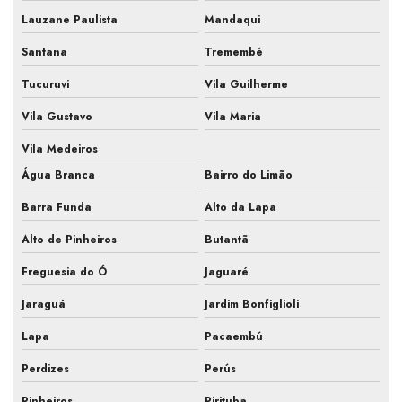
Empresa de manutenção de ar condicionado com pmoc
Lauzane Paulista
Mandaqui
Empresa de manutenção de ar condicionado são paulo
Santana
Tremembé
Empresa de manutenção de ar condicionado sp
Tucuruvi
Vila Guilherme
Empresa de manutenção de ar condicionado split
Vila Gustavo
Vila Maria
Empresa de manutenção preventiva ar condicionado
Vila Medeiros
Água Branca
Bairro do Limão
Empresa prestação de serviços ar condicionado
Barra Funda
Alto da Lapa
Empresa que faz pmoc para ar condicionado
Alto de Pinheiros
Butantã
Fiscalização de ar condicionado em construtora
Freguesia do Ó
Jaguaré
Fiscalização de ar condicionado em obra
Jaraguá
Jardim Bonfiglioli
Fiscalização de instalação hvac
Lapa
Pacaembú
Fiscalização de obra ar condicionado
Perdizes
Perús
Fiscalização obra de climatização
Pinheiros
Pirituba