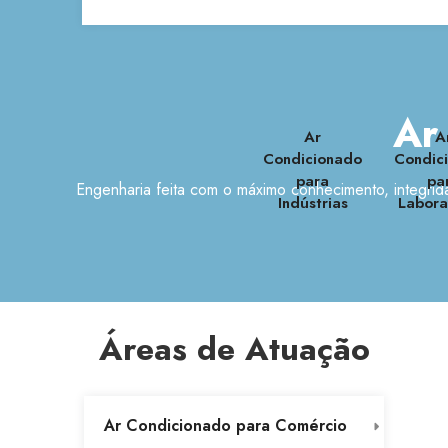
Ar
Ar
A
Condicionado
Condic
para
pa
Engenharia feita com o máximo conhecimento, integrid
Indústrias
Labora
Áreas de Atuação
Ar Condicionado para Comércio