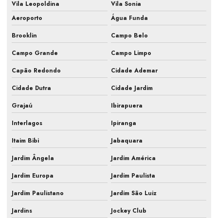
Fiscalização sistemas hvac
Vila Leopoldina
Vila Sonia
Aeroporto
Água Funda
Gestão de obra hvac
Brooklin
Campo Belo
Hvac para farmacêutica
Campo Grande
Campo Limpo
Inspeção de ar condicionado em campinas
Capão Redondo
Cidade Ademar
Inspeção de ar condicionado em sp
Cidade Dutra
Cidade Jardim
Inspeção pmoc de ar condicionado
Grajaú
Ibirapuera
Laudo ar condicionado pmoc
Interlagos
Ipiranga
Laudo pmoc
Itaim Bibi
Jabaquara
Laudo pmoc ar condicionado
Jardim Ângela
Jardim América
Laudo técnico pmoc
Jardim Europa
Jardim Paulista
Limpeza e manutenção de ar condicionado
Jardim Paulistano
Jardim São Luiz
Jardins
Jockey Club
Limpeza e manutenção de ar condicionado split