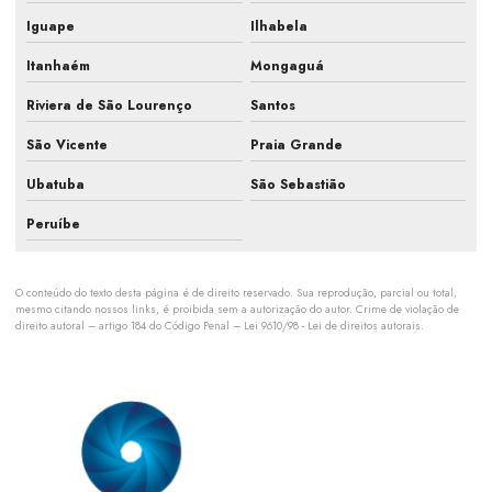
Manutenção preventiva refrigeração comercial
Iguape
Ilhabela
Manutenção preventiva refrigeração industrial
Itanhaém
Mongaguá
Manutenção preventiva sistema de refrigeração
Riviera de São Lourenço
Santos
Manutenção de refrigeração industrial
São Vicente
Praia Grande
Manutenção de sistemas de climatização
Ubatuba
São Sebastião
Manutenção de sistemas hvac
Peruíbe
Orçamento para manutenção ar condicionado
O conteúdo do texto desta página é de direito reservado. Sua reprodução, parcial ou total,
Orçamento de manutenção preventiva de ar condicionado
mesmo citando nossos links, é proibida sem a autorização do autor. Crime de violação de
direito autoral – artigo 184 do Código Penal –
Lei 9610/98 - Lei de direitos autorais
.
Orçamento pmoc de ar condicionado
Orçamento pmoc climatização
Planejamento de climatização industrial
Plano de manutenção para climatização