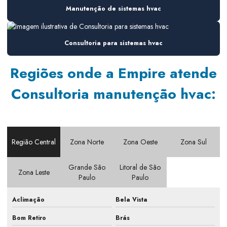
Manutenção de sistemas hvac
Consultoria instalação hvac
Consultoria manutenção hvac
Consultoria para sistemas hvac
Consultoria em sistemas de ar
Regiões onde a Empire atende
Consultoria em sistemas de ar condicionado
Consultoria manutenção hvac:
Consultoria em sistemas de climatização
Consultoria para sistemas hvac
Contrato de manutenção climatização
Região Central
Zona Norte
Zona Oeste
Zona Sul
Contrato de manutenção pmoc
Grande São
Litoral de São
Elaboração de pmoc
Zona Leste
Paulo
Paulo
Elaboração de pmoc em escritório
Aclimação
Bela Vista
Elaboração de pmoc em indústria
Bom Retiro
Brás