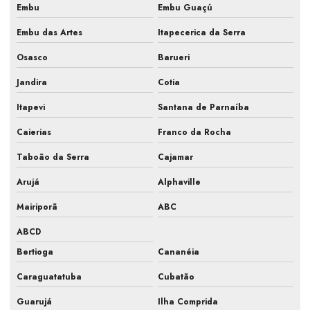
Embu
Embu Guaçú
Manutenção preventiva ar condicionado pmoc
Embu das Artes
Itapecerica da Serra
Manutenção preventiva de ar condicionado preço
Osasco
Barueri
Manutenção preventiva de ar condicionado split
Jandira
Cotia
Manutenção preventiva climatização
Itapevi
Santana de Parnaíba
Manutenção preventiva e corretiva de ar condicionado
Caierias
Franco da Rocha
Manutenção preventiva hvac
Taboão da Serra
Cajamar
Manutenção preventiva com implantação de pmoc
Arujá
Alphaville
Mairiporã
ABC
Manutenção preventiva e limpeza de ar condicionado
ABCD
Manutenção preventiva pmoc
Bertioga
Cananéia
Manutenção preventiva pmoc em ar condicionado
Caraguatatuba
Cubatão
Manutenção preventiva refrigeração
Guarujá
Ilha Comprida