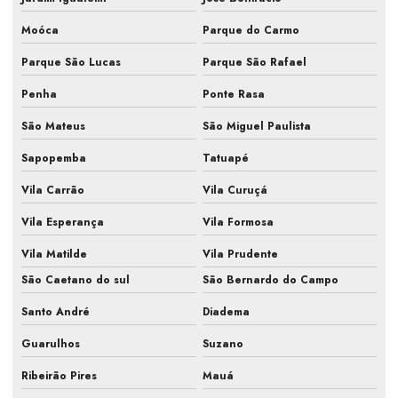
Manutenção de ar condicionado split
Moóca
Parque do Carmo
Manutenção em centrais de ar condicionado
Parque São Lucas
Parque São Rafael
Manutenção corretiva pmoc em ar condicionado
Penha
Ponte Rasa
Manutenção do sistema de climatização
São Mateus
São Miguel Paulista
Manutenção e higienização de ar condicionado
Sapopemba
Tatuapé
Manutenção hvac
Vila Carrão
Vila Curuçá
Manutenção e limpeza de ar condicionado
Vila Esperança
Vila Formosa
Manutenção periódica ar condicionado
Vila Matilde
Vila Prudente
São Caetano do sul
São Bernardo do Campo
Manutenção preventiva de ar condicionado
Santo André
Diadema
Manutenção preventiva de ar condicionado em escritório
Guarulhos
Suzano
Manutenção preventiva de ar condicionado em indústria
Ribeirão Pires
Mauá
Manutenção preventiva de ar condicionado em laboratório