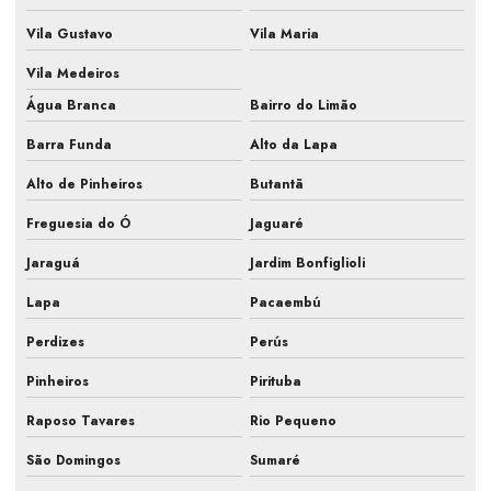
Empresa de manutenção de ar condicionado split
Vila Gustavo
Vila Maria
Empresa de manutenção preventiva ar condicionado
Vila Medeiros
Água Branca
Bairro do Limão
Empresa prestação de serviços ar condicionado
Barra Funda
Alto da Lapa
Empresa que faz pmoc para ar condicionado
Alto de Pinheiros
Butantã
Fiscalização de ar condicionado em construtora
Freguesia do Ó
Jaguaré
Fiscalização de ar condicionado em obra
Jaraguá
Jardim Bonfiglioli
Fiscalização de instalação hvac
Lapa
Pacaembú
Fiscalização de obra ar condicionado
Perdizes
Perús
Fiscalização obra de climatização
Pinheiros
Pirituba
Fiscalização de obra hvac
Raposo Tavares
Rio Pequeno
Fiscalização de obras de sistemas de ar
São Domingos
Sumaré