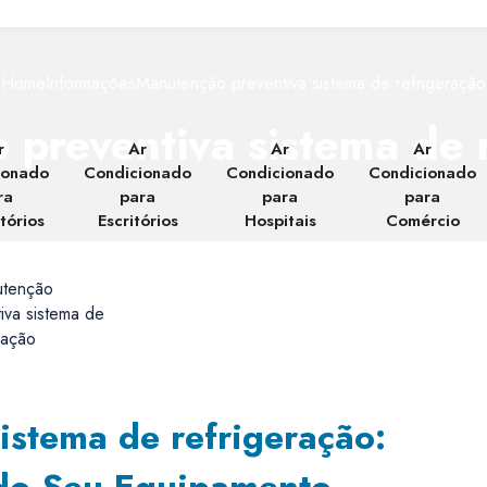
Home
Informações
Manutenção preventiva sistema de refrigeração
preventiva sistema de 
r
Ar
Ar
Ar
ionado
Condicionado
Condicionado
Condicionado
ra
para
para
para
tórios
Escritórios
Hospitais
Comércio
istema de refrigeração: