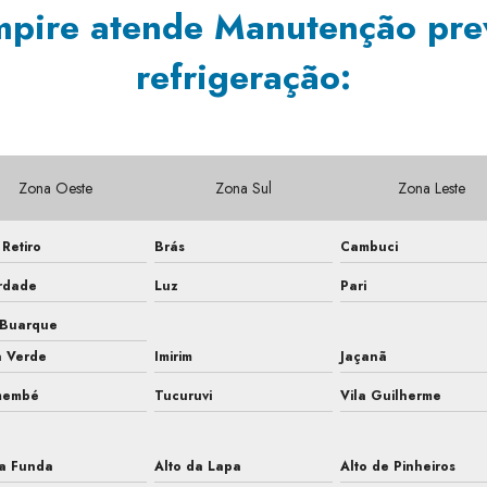
mpire atende Manutenção prev
refrigeração:
Zona Oeste
Zona Sul
Zona Leste
Retiro
Brás
Cambuci
rdade
Luz
Pari
 Buarque
a Verde
Imirim
Jaçanã
membé
Tucuruvi
Vila Guilherme
a Funda
Alto da Lapa
Alto de Pinheiros