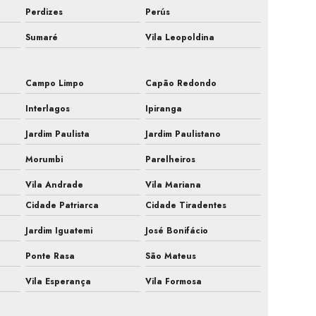
Perdizes
Perús
Fiscalização de ar condicionado em obra
Sumaré
Vila Leopoldina
Fiscalização de instalação hvac
Fiscalização de obra ar condicionado
Campo Limpo
Capão Redondo
Interlagos
Ipiranga
Fiscalização obra de climatização
Jardim Paulista
Jardim Paulistano
Fiscalização de obra hvac
Morumbi
Parelheiros
Fiscalização de obras de sistemas de ar
Vila Andrade
Vila Mariana
Fiscalização sistemas hvac
Cidade Patriarca
Cidade Tiradentes
Jardim Iguatemi
José Bonifácio
Gestão de obra hvac
Ponte Rasa
São Mateus
Hvac para farmacêutica
Vila Esperança
Vila Formosa
Inspeção de ar condicionado em campinas