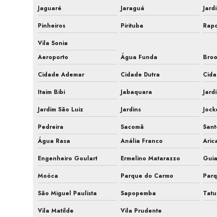
Jaguaré
Jaraguá
Jard
Pinheiros
Pirituba
Rapo
Vila Sonia
Aeroporto
Água Funda
Broo
Cidade Ademar
Cidade Dutra
Cida
Itaim Bibi
Jabaquara
Jard
Jardim São Luiz
Jardins
Jock
Pedreira
Sacomã
San
Água Rasa
Anália Franco
Aric
Engenheiro Goulart
Ermelino Matarazzo
Gui
Moóca
Parque do Carmo
Parq
São Miguel Paulista
Sapopemba
Tat
Vila Matilde
Vila Prudente