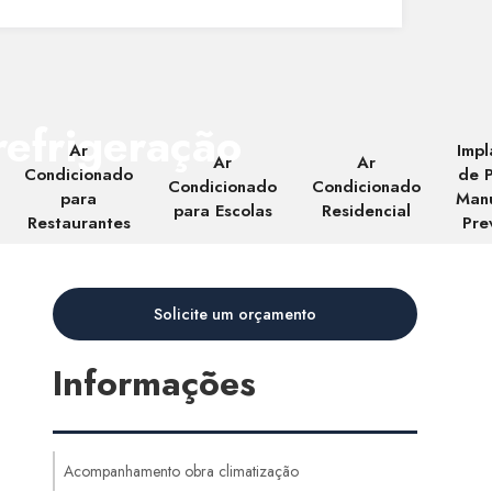
refrigeração
Ar
Impl
Ar
Ar
Condicionado
de 
Condicionado
Condicionado
para
Man
para Escolas
Residencial
Restaurantes
Pre
Solicite um orçamento
Informações
Acompanhamento obra climatização