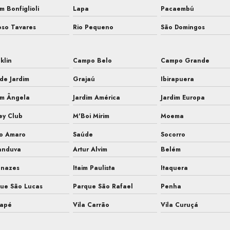
im Bonfiglioli
Lapa
Pacaembú
so Tavares
Rio Pequeno
São Domingos
klin
Campo Belo
Campo Grande
de Jardim
Grajaú
Ibirapuera
im Ângela
Jardim América
Jardim Europa
ey Club
M'Boi Mirim
Moema
to Amaro
Saúde
Socorro
anduva
Artur Alvim
Belém
anazes
Itaim Paulista
Itaquera
ue São Lucas
Parque São Rafael
Penha
uapé
Vila Carrão
Vila Curuçá