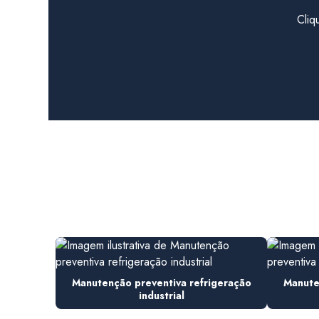
Cliq
Manutenção preventiva refrigeração
Manute
industrial