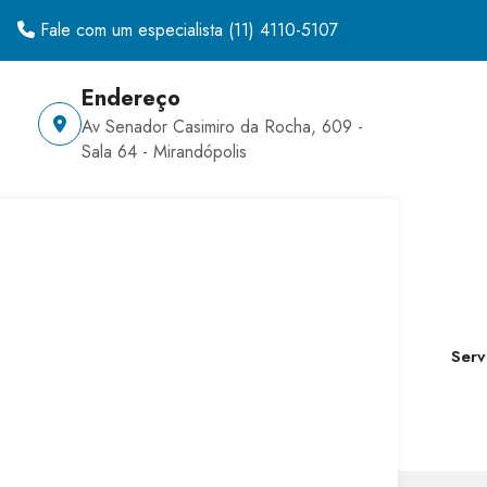
Fale com um especialista
(11) 4110-5107
Endereço
Av Senador Casimiro da Rocha, 609 -
Sala 64 - Mirandópolis
Serv