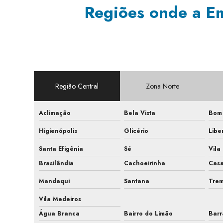
Regiões onde a E
Região Central
Zona Norte
Aclimação
Bela Vista
Bom 
Higienópolis
Glicério
Libe
Santa Efigênia
Sé
Vila
Brasilândia
Cachoeirinha
Cas
Mandaqui
Santana
Tre
Vila Medeiros
Água Branca
Bairro do Limão
Barr