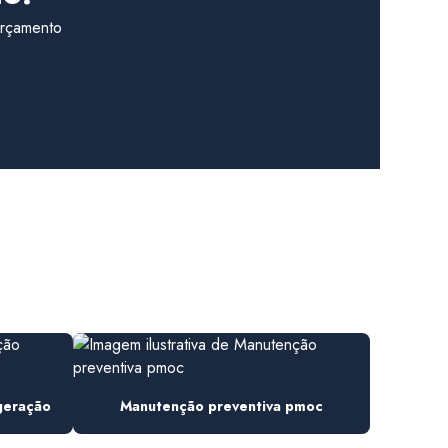
Elaboração de pmoc
 orçamento
Elaboração de pmoc em escritório
Elaboração de pmoc em indústria
Elaboração de pmoc em laboratório
Elaboração de projetos de ar condicionado
Empresa de ar condicionado
Empresa de ar condicionado industrial
Empresa de ar condicionado e refrigeração
Empresa climatizador industrial
Empresa de elaboração pmoc ar condicionado
geração
Manutenção preventiva pmoc
Empresa especializada pmoc ar condicionado