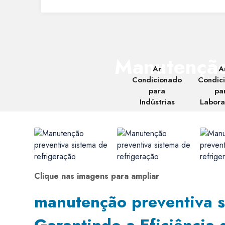
Manutenção 
Ar
A
Condicionado
Condic
para
pa
Indústrias
Labora
Clique nas imagens para ampliar
manutenção preventiva s