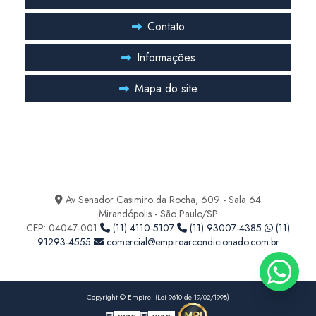
Projeto de ar condicionado central
Contato
Projeto de ar condicionado industrial
Informações
Projeto ar condicionado valor
Mapa do site
Projeto climatização laboratório
Projeto hvac farmacêutica
Entre em Contato
Projeto hvac para indústria farmacêutica
Ficou com alguma duvida? Entre em contato
Sala limpa hvac
Av Senador Casimiro da Rocha, 609 - Sala 64
Mirandópolis - São Paulo/SP
Serviço de climatização laboratório
CEP: 04047-001
(11) 4110-5107
(11) 93007-4385
(11)
91293-4555
comercial@empirearcondicionado.com.br
Serviço de higienização de ar condicionado
Serviço de manutenção de ar condicionado
Copyright © Empire. (Lei 9610 de 19/02/1998)
Serviço de manutenção preventiva de ar condicionado