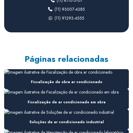
(11) 4110-5107
Climatização para farmacêutica
(11) 93007-4385
(11) 91293-4555
Climatização para indústria
Climatização para laboratórios farmacêuticos
Climatização sala limpa
Consultoria em ar condicionado
Páginas relacionadas
Consultoria de ar condicionado para construtoras
Consultoria de ar condicionado em obra
Fiscalização de obra ar condicionado
Consultoria em climatização
Consultoria em climatização industrial
Fiscalização de ar condicionado em obra
Consultoria hvac
Soluções de ar condicionado industrial
Consultoria instalação hvac