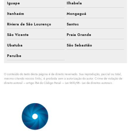
Iguape
Ilhabela
Manutenção preventiva sistema de refrigeração
Itanhaém
Mongaguá
Manutenção de refrigeração industrial
Riviera de São Lourenço
Santos
Manutenção de sistemas de climatização
São Vicente
Praia Grande
Manutenção de sistemas hvac
Ubatuba
São Sebastião
Orçamento para manutenção ar condicionado
Peruíbe
Orçamento de manutenção preventiva de ar condicionado
O conteúdo do texto desta página é de direito reservado. Sua reprodução, parcial ou total,
Orçamento pmoc de ar condicionado
mesmo citando nossos links, é proibida sem a autorização do autor. Crime de violação de
direito autoral – artigo 184 do Código Penal –
Lei 9610/98 - Lei de direitos autorais
.
Orçamento pmoc climatização
Planejamento de climatização industrial
Plano de manutenção para climatização
Plano de manutenção pmoc