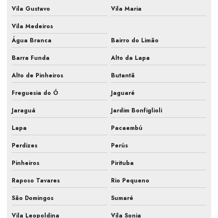
Empresa de manutenção preventiva ar condicionado
Vila Gustavo
Vila Maria
Empresa prestação de serviços ar condicionado
Vila Medeiros
Água Branca
Bairro do Limão
Empresa que faz pmoc para ar condicionado
Barra Funda
Alto da Lapa
Fiscalização de ar condicionado em construtora
Alto de Pinheiros
Butantã
Fiscalização de ar condicionado em obra
Freguesia do Ó
Jaguaré
Fiscalização de instalação hvac
Jaraguá
Jardim Bonfiglioli
Fiscalização de obra ar condicionado
Lapa
Pacaembú
Fiscalização obra de climatização
Perdizes
Perús
Fiscalização de obra hvac
Pinheiros
Pirituba
Fiscalização de obras de sistemas de ar
Raposo Tavares
Rio Pequeno
Fiscalização sistemas hvac
São Domingos
Sumaré
Gestão de obra hvac
Vila Leopoldina
Vila Sonia