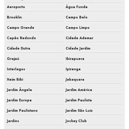
Aeroporto
Água Funda
Hvac para farmacêutica
Brooklin
Campo Belo
Inspeção de ar condicionado em campinas
Campo Grande
Campo Limpo
Inspeção de ar condicionado em sp
Capão Redondo
Cidade Ademar
Inspeção pmoc de ar condicionado
Cidade Dutra
Cidade Jardim
Laudo ar condicionado pmoc
Grajaú
Ibirapuera
Laudo pmoc
Interlagos
Ipiranga
Laudo pmoc ar condicionado
Itaim Bibi
Jabaquara
Laudo técnico pmoc
Jardim Ângela
Jardim América
Limpeza e manutenção de ar condicionado
Jardim Europa
Jardim Paulista
Limpeza e manutenção de ar condicionado split
Jardim Paulistano
Jardim São Luiz
Jardins
Jockey Club
Manutenção de ar condicionado central