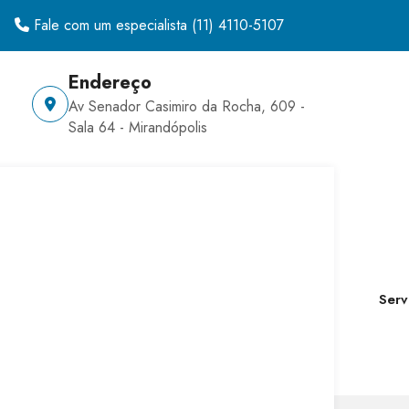
Fale com um especialista
(11) 4110-5107
Endereço
Av Senador Casimiro da Rocha, 609 -
Sala 64 - Mirandópolis
Serv