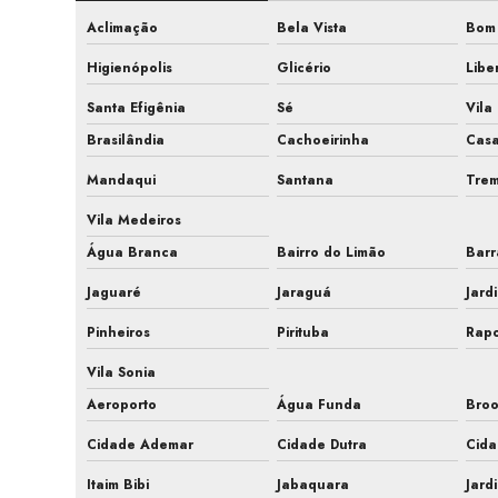
Aclimação
Bela Vista
Bom 
Higienópolis
Glicério
Libe
Santa Efigênia
Sé
Vila
Brasilândia
Cachoeirinha
Cas
Mandaqui
Santana
Tre
Vila Medeiros
Água Branca
Bairro do Limão
Barr
Jaguaré
Jaraguá
Jard
Pinheiros
Pirituba
Rapo
Vila Sonia
Aeroporto
Água Funda
Broo
Cidade Ademar
Cidade Dutra
Cida
Itaim Bibi
Jabaquara
Jard