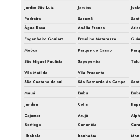
Jardim São Luiz
Jardins
Jock
Pedreira
Sacomã
San
Água Rasa
Anália Franco
Aric
Engenheiro Goulart
Ermelino Matarazzo
Gui
Moóca
Parque do Carmo
Parq
São Miguel Paulista
Sapopemba
Tat
Vila Matilde
Vila Prudente
São Caetano do sul
São Bernardo do Campo
Sant
Mauá
Embu
Emb
Jandira
Cotia
Itap
Cajamar
Arujá
Alph
Bertioga
Cananéia
Car
Ilhabela
Itanhaém
Mon