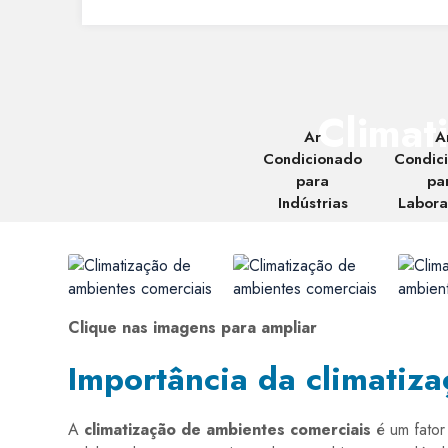
Climat
Ar
A
Condicionado
Condic
para
pa
Indústrias
Labora
Clique nas imagens para ampliar
Importância da climatiz
A
climatização de ambientes comerciais
é um fator 