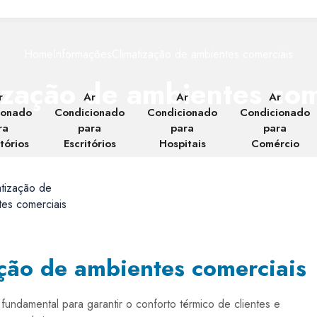
Home
Informações
Climatização de ambientes comerciais
ização de ambientes com
r
Ar
Ar
Ar
ionado
Condicionado
Condicionado
Condicionado
ra
para
para
para
tórios
Escritórios
Hospitais
Comércio
ação de ambientes comerciais
fundamental para garantir o conforto térmico de clientes e