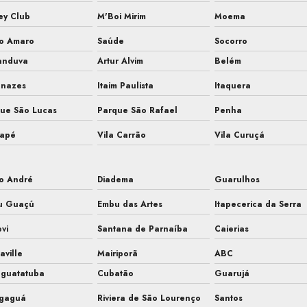
ey Club
M'Boi Mirim
Moema
to Amaro
Saúde
Socorro
anduva
Artur Alvim
Belém
anazes
Itaim Paulista
Itaquera
ue São Lucas
Parque São Rafael
Penha
uapé
Vila Carrão
Vila Curuçá
o André
Diadema
Guarulhos
u Guaçú
Embu das Artes
Itapecerica da Serra
evi
Santana de Parnaíba
Caierias
aville
Mairiporã
ABC
aguatatuba
Cubatão
Guarujá
gaguá
Riviera de São Lourenço
Santos