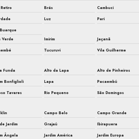
Retiro
Brás
Cambuci
rdade
Luz
Pari
 Buarque
a Verde
Imirim
Jaçanã
membé
Tucuruvi
Vila Guilherme
a Funda
Alto da Lapa
Alto de Pinheiros
im Bonfiglioli
Lapa
Pacaembú
so Tavares
Rio Pequeno
São Domingos
klin
Campo Belo
Campo Grande
de Jardim
Grajaú
Ibirapuera
im Ângela
Jardim América
Jardim Europa