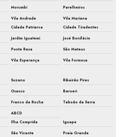
Morumbi
Parelheiros
Fiscalização de ar condicionado em obra
Vila Andrade
Vila Mariana
Fiscalização de instalação hvac
Cidade Patriarca
Cidade Tiradentes
Fiscalização de obra ar condicionado
Jardim Iguatemi
José Bonifácio
Fiscalização obra de climatização
Ponte Rasa
São Mateus
Vila Esperança
Vila Formosa
Fiscalização de obra hvac
Fiscalização de obras de sistemas de ar
Suzano
Ribeirão Pires
Fiscalização sistemas hvac
Osasco
Barueri
Gestão de obra hvac
Franco da Rocha
Taboão da Serra
ABCD
Hvac para farmacêutica
Ilha Comprida
Iguape
Inspeção de ar condicionado em campinas
São Vicente
Praia Grande