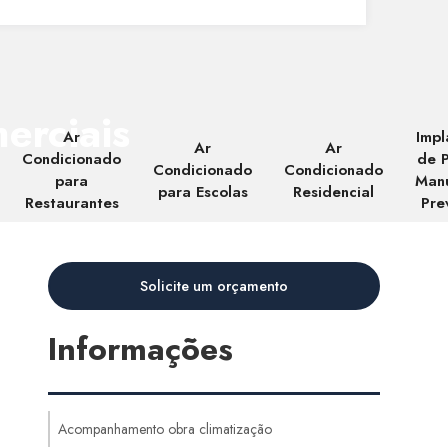
erciais
Ar
Impl
Ar
Ar
Condicionado
de 
Condicionado
Condicionado
para
Man
para Escolas
Residencial
Restaurantes
Pre
Solicite um orçamento
Informações
Acompanhamento obra climatização