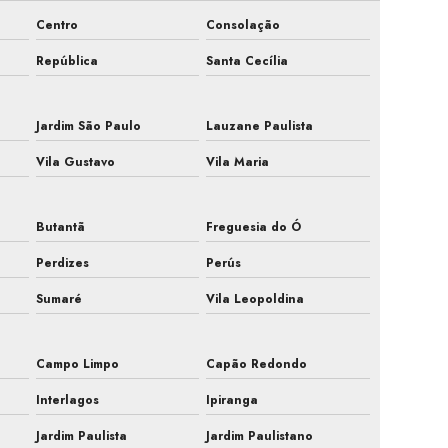
Centro
Consolação
Empresa de manutenção de ar condicionado
República
Santa Cecília
Empresa de manutenção de ar condicionado com
pmoc
Jardim São Paulo
Lauzane Paulista
Empresa de manutenção de ar condicionado são
Vila Gustavo
Vila Maria
paulo
Empresa de manutenção de ar condicionado sp
Butantã
Freguesia do Ó
Empresa de manutenção de ar condicionado split
Perdizes
Perús
Empresa de manutenção preventiva ar condicionado
Sumaré
Vila Leopoldina
Empresa prestação de serviços ar condicionado
Campo Limpo
Capão Redondo
Empresa que faz pmoc para ar condicionado
Interlagos
Ipiranga
Fiscalização de ar condicionado em construtora
Jardim Paulista
Jardim Paulistano