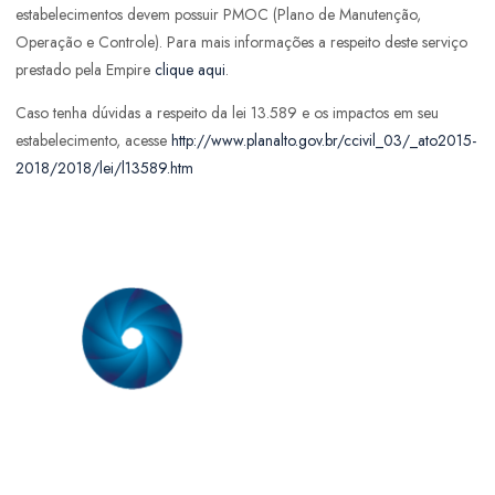
estabelecimentos devem possuir PMOC (Plano de Manutenção,
Operação e Controle). Para mais informações a respeito deste serviço
prestado pela Empire
clique aqui
.
Caso tenha dúvidas a respeito da lei 13.589 e os impactos em seu
estabelecimento, acesse
http://www.planalto.gov.br/ccivil_03/_ato2015-
2018/2018/lei/l13589.htm
Somos uma empresa especializada em prestação de serviço em
sistemas de ar condicionado. Nossa equipe técnica é formada
por engenheiros mecânicos com especialização comprovada
em sistemas de ar condicionado.