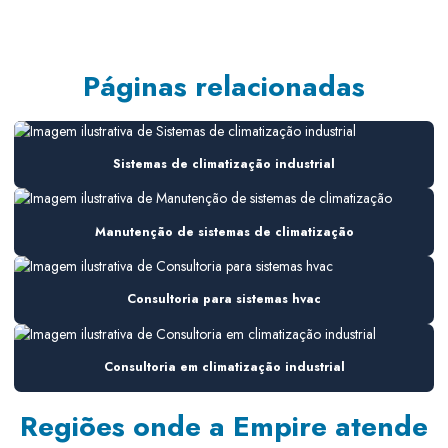
Climatização sala limpa
Consultoria em ar condicionado
Páginas relacionadas
Consultoria de ar condicionado para construtoras
Consultoria de ar condicionado em obra
Sistemas de climatização industrial
Consultoria em climatização
Consultoria em climatização industrial
Manutenção de sistemas de climatização
Consultoria hvac
Consultoria para sistemas hvac
Consultoria instalação hvac
Consultoria manutenção hvac
Consultoria em climatização industrial
Consultoria em sistemas de ar
Regiões onde a Empire atende
Consultoria em sistemas de ar condicionado