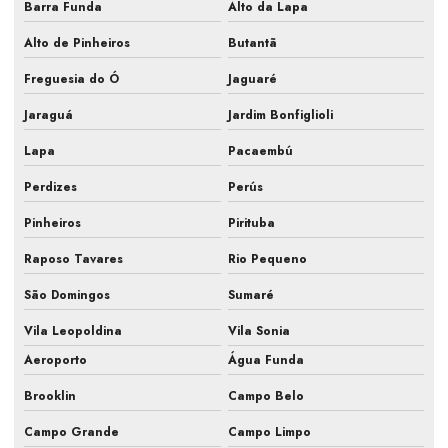
Barra Funda
Alto da Lapa
Fiscalização de ar condicionado em construtora
Alto de Pinheiros
Butantã
Fiscalização de ar condicionado em obra
Freguesia do Ó
Jaguaré
Fiscalização de instalação hvac
Jaraguá
Jardim Bonfiglioli
Fiscalização de obra ar condicionado
Lapa
Pacaembú
Fiscalização obra de climatização
Perdizes
Perús
Fiscalização de obra hvac
Pinheiros
Pirituba
Fiscalização de obras de sistemas de ar
Raposo Tavares
Rio Pequeno
Fiscalização sistemas hvac
São Domingos
Sumaré
Gestão de obra hvac
Vila Leopoldina
Vila Sonia
Aeroporto
Água Funda
Hvac para farmacêutica
Brooklin
Campo Belo
Inspeção de ar condicionado em campinas
Campo Grande
Campo Limpo
Inspeção de ar condicionado em sp