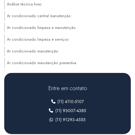
Análise técnica hvac
Ar condicionado central manutenção
Ar condicionado limpeza e manutenção
Ar condicionado limpeza e serviços
Ar condicionado manutenção
Ar condicionado manutenção preventiva
Auditoria de sistemas hvac
Climatização de ambientes comerciais
Entre em contato
Climatização de ambientes industriais
(11) 4110-5107
Climatização para farmacêutica
(11) 93007-4385
(11) 91293-4555
Climatização para indústria
Climatização para laboratórios farmacêuticos