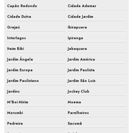
Capão Redondo
Cidade Ademar
Inspeção pmoc de ar condicionado
Cidade Dutra
Cidade Jardim
Laudo ar condicionado pmoc
Grajaú
Ibirapuera
Laudo pmoc
Interlagos
Ipiranga
Laudo pmoc ar condicionado
Itaim Bibi
Jabaquara
Laudo técnico pmoc
Jardim Ângela
Jardim América
Limpeza e manutenção de ar condicionado
Jardim Europa
Jardim Paulista
Limpeza e manutenção de ar condicionado split
Jardim Paulistano
Jardim São Luiz
Jardins
Jockey Club
Manutenção de ar condicionado central
M'Boi Mirim
Moema
Manutenção de ar condicionado comercial
Morumbi
Parelheiros
Manutenção de ar condicionado empresarial
Pedreira
Sacomã
Manutenção de ar condicionado para empresas