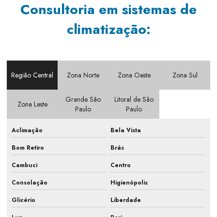
Consultoria em sistemas de
Consultoria em sistemas de climatização
climatização:
Consultoria para sistemas hvac
Contrato de manutenção climatização
Contrato de manutenção pmoc
Região Central
Zona Norte
Zona Oeste
Zona Sul
Elaboração de pmoc
Grande São
Litoral de São
Elaboração de pmoc em escritório
Zona Leste
Paulo
Paulo
Elaboração de pmoc em indústria
Aclimação
Bela Vista
Elaboração de pmoc em laboratório
Bom Retiro
Brás
Elaboração de projetos de ar condicionado
Cambuci
Centro
Empresa de ar condicionado
Consolação
Higienópolis
Empresa de ar condicionado industrial
Glicério
Liberdade
Empresa de ar condicionado e refrigeração