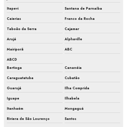
Manutenção preventiva e corretiva de ar condicionado
Itapevi
Santana de Parnaíba
Manutenção preventiva hvac
Caierias
Franco da Rocha
Manutenção preventiva com implantação de pmoc
Taboão da Serra
Cajamar
Manutenção preventiva e limpeza de ar condicionado
Arujá
Alphaville
Manutenção preventiva pmoc
Mairiporã
ABC
ABCD
Manutenção preventiva pmoc em ar condicionado
Bertioga
Cananéia
Manutenção preventiva refrigeração
Caraguatatuba
Cubatão
Manutenção preventiva refrigeração comercial
Guarujá
Ilha Comprida
Manutenção preventiva refrigeração industrial
Iguape
Ilhabela
Manutenção preventiva sistema de refrigeração
Itanhaém
Mongaguá
Manutenção de refrigeração industrial
Riviera de São Lourenço
Santos
Manutenção de sistemas de climatização