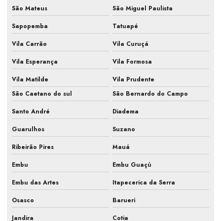
São Mateus
São Miguel Paulista
Manutenção hvac
Sapopemba
Tatuapé
Manutenção e limpeza de ar condicionado
Vila Carrão
Vila Curuçá
Manutenção periódica ar condicionado
Vila Esperança
Vila Formosa
Manutenção preventiva de ar condicionado
Vila Matilde
Vila Prudente
São Caetano do sul
São Bernardo do Campo
Manutenção preventiva de ar condicionado em escritório
Santo André
Diadema
Manutenção preventiva de ar condicionado em indústria
Guarulhos
Suzano
Manutenção preventiva de ar condicionado em laboratório
Ribeirão Pires
Mauá
Manutenção preventiva ar condicionado pmoc
Embu
Embu Guaçú
Manutenção preventiva de ar condicionado preço
Embu das Artes
Itapecerica da Serra
Manutenção preventiva de ar condicionado split
Osasco
Barueri
Manutenção preventiva climatização
Jandira
Cotia