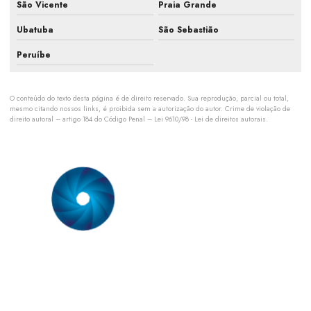
São Vicente
Praia Grande
Manutenção de sistemas hvac
Ubatuba
São Sebastião
Orçamento para manutenção ar condicionado
Peruíbe
Orçamento de manutenção preventiva de ar condicionado
O conteúdo do texto desta página é de direito reservado. Sua reprodução, parcial ou total,
Orçamento pmoc de ar condicionado
mesmo citando nossos links, é proibida sem a autorização do autor. Crime de violação de
direito autoral – artigo 184 do Código Penal –
Lei 9610/98 - Lei de direitos autorais
.
Orçamento pmoc climatização
Planejamento de climatização industrial
Plano de manutenção para climatização
Plano de manutenção pmoc
Plano de manutenção preventiva ar condicionado split
Somos uma empresa especializada em prestação de serviço em
sistemas de ar condicionado. Nossa equipe técnica é formada
Plano de manutenção preventiva e corretiva ar condicionado
por engenheiros mecânicos com especialização comprovada
em sistemas de ar condicionado.
Pmoc de ar condicionado