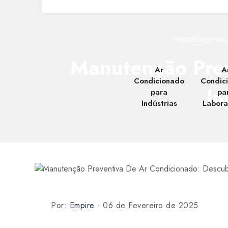
Home
Blog
Manut
Manutenção Prev
Ar
A
Condicionado
Condic
Im
para
pa
Indústrias
Labora
Por:
Empire
- 06 de Fevereiro de 2025