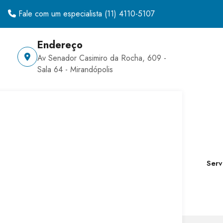
Fale com um especialista
(11) 4110-5107
Endereço
Av Senador Casimiro da Rocha, 609 -
Sala 64 - Mirandópolis
Serv