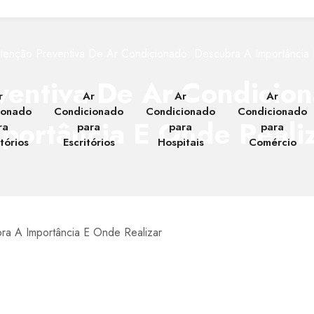
enção Preventiva De Ar Condicionado: Descubra A Importância 
entiva De Ar Condicio
r
Ar
Ar
Ar
ionado
Condicionado
Condicionado
Condicionado
portância E Onde Reali
ra
para
para
para
tórios
Escritórios
Hospitais
Comércio