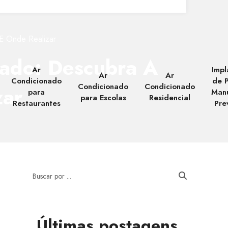
E Onde Realizar
nado: Descubra A
Ar
Impl
Ar
Ar
Condicionado
de 
Condicionado
Condicionado
zar
para
Man
para Escolas
Residencial
Restaurantes
Pre
Últimas postagens