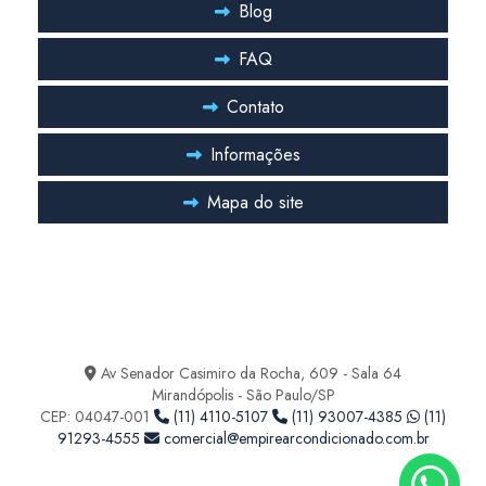
Blog
FAQ
Contato
Informações
Mapa do site
Entre em Contato
Ficou com alguma duvida? Entre em contato
Av Senador Casimiro da Rocha, 609 - Sala 64
Mirandópolis - São Paulo/SP
CEP: 04047-001
(11) 4110-5107
(11) 93007-4385
(11)
91293-4555
comercial@empirearcondicionado.com.br