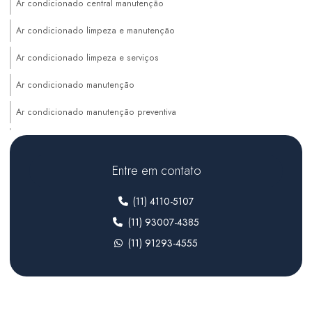
Ar condicionado central manutenção
Ar condicionado limpeza e manutenção
Ar condicionado limpeza e serviços
Ar condicionado manutenção
Ar condicionado manutenção preventiva
Auditoria de sistemas hvac
Climatização de ambientes comerciais
Entre em contato
Climatização de ambientes industriais
(11) 4110-5107
Climatização para farmacêutica
(11) 93007-4385
(11) 91293-4555
Climatização para indústria
Climatização para laboratórios farmacêuticos
Climatização sala limpa