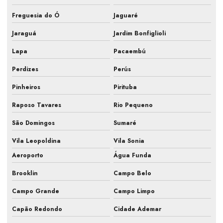
Fiscalização de ar condicionado em obra
Freguesia do Ó
Jaguaré
Fiscalização de instalação hvac
Jaraguá
Jardim Bonfiglioli
Fiscalização de obra ar condicionado
Lapa
Pacaembú
Fiscalização obra de climatização
Perdizes
Perús
Fiscalização de obra hvac
Pinheiros
Pirituba
Fiscalização de obras de sistemas de ar
Raposo Tavares
Rio Pequeno
Fiscalização sistemas hvac
São Domingos
Sumaré
Gestão de obra hvac
Vila Leopoldina
Vila Sonia
Aeroporto
Água Funda
Hvac para farmacêutica
Brooklin
Campo Belo
Inspeção de ar condicionado em campinas
Campo Grande
Campo Limpo
Inspeção de ar condicionado em sp
Capão Redondo
Cidade Ademar
Inspeção pmoc de ar condicionado