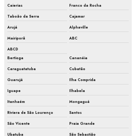
Manutenção preventiva hvac
Caierias
Franco da Rocha
Manutenção preventiva com implantação de pmoc
Taboão da Serra
Cajamar
Manutenção preventiva e limpeza de ar condicionado
Arujá
Alphaville
Manutenção preventiva pmoc
Mairiporã
ABC
ABCD
Manutenção preventiva pmoc em ar condicionado
Bertioga
Cananéia
Manutenção preventiva refrigeração
Caraguatatuba
Cubatão
Manutenção preventiva refrigeração comercial
Guarujá
Ilha Comprida
Manutenção preventiva refrigeração industrial
Iguape
Ilhabela
Manutenção preventiva sistema de refrigeração
Itanhaém
Mongaguá
Manutenção de refrigeração industrial
Riviera de São Lourenço
Santos
Manutenção de sistemas de climatização
São Vicente
Praia Grande
Manutenção de sistemas hvac
Ubatuba
São Sebastião