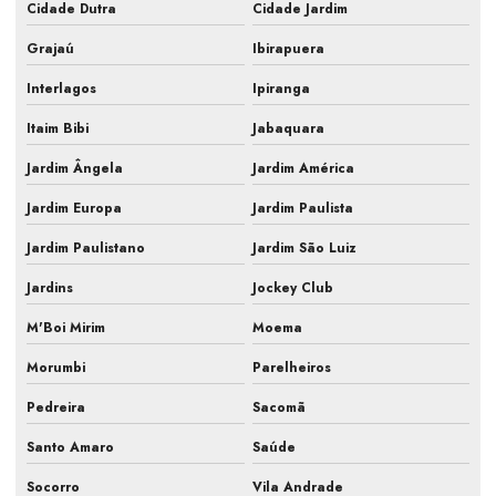
Cidade Dutra
Cidade Jardim
Laudo ar condicionado pmoc
Grajaú
Ibirapuera
Laudo pmoc
Interlagos
Ipiranga
Laudo pmoc ar condicionado
Itaim Bibi
Jabaquara
Laudo técnico pmoc
Jardim Ângela
Jardim América
Limpeza e manutenção de ar condicionado
Jardim Europa
Jardim Paulista
Limpeza e manutenção de ar condicionado split
Jardim Paulistano
Jardim São Luiz
Jardins
Jockey Club
Manutenção de ar condicionado central
M'Boi Mirim
Moema
Manutenção de ar condicionado comercial
Morumbi
Parelheiros
Manutenção de ar condicionado empresarial
Pedreira
Sacomã
Manutenção de ar condicionado para empresas
Santo Amaro
Saúde
Manutenção de ar condicionado industrial
Socorro
Vila Andrade