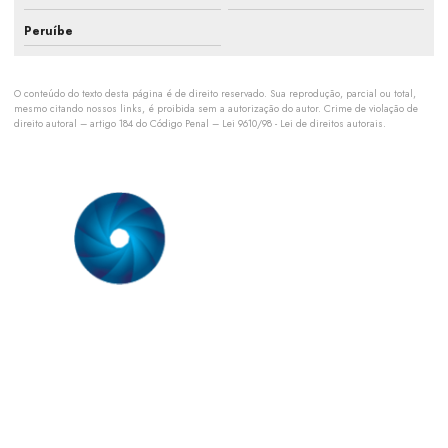
Orçamento para manutenção ar condicionado
Peruíbe
Orçamento de manutenção preventiva de ar condicionado
O conteúdo do texto desta página é de direito reservado. Sua reprodução, parcial ou total,
Orçamento pmoc de ar condicionado
mesmo citando nossos links, é proibida sem a autorização do autor. Crime de violação de
direito autoral – artigo 184 do Código Penal –
Lei 9610/98 - Lei de direitos autorais
.
Orçamento pmoc climatização
Planejamento de climatização industrial
Plano de manutenção para climatização
Plano de manutenção pmoc
Plano de manutenção preventiva ar condicionado split
Somos uma empresa especializada em prestação de serviço em
sistemas de ar condicionado. Nossa equipe técnica é formada
Plano de manutenção preventiva e corretiva ar condicionado
por engenheiros mecânicos com especialização comprovada
em sistemas de ar condicionado.
Pmoc de ar condicionado
Pmoc ar condicionado preço