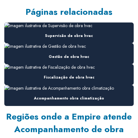
Consultoria em ar condicionado
Páginas relacionadas
Consultoria de ar condicionado para construtoras
Consultoria de ar condicionado em obra
Supervisão de obra hvac
Consultoria em climatização
Consultoria em climatização industrial
Gestão de obra hvac
Consultoria hvac
Fiscalização de obra hvac
Consultoria instalação hvac
Consultoria manutenção hvac
Acompanhamento obra climatização
Consultoria em sistemas de ar
Regiões onde a Empire atende
Consultoria em sistemas de ar condicionado
Acompanhamento de obra
Consultoria em sistemas de climatização