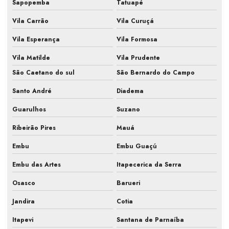
Sapopemba
Tatuapé
Manutenção e limpeza de ar condicionado
Vila Carrão
Vila Curuçá
Manutenção periódica ar condicionado
Vila Esperança
Vila Formosa
Manutenção preventiva de ar condicionado
Vila Matilde
Vila Prudente
São Caetano do sul
São Bernardo do Campo
Manutenção preventiva de ar condicionado em escritório
Santo André
Diadema
Manutenção preventiva de ar condicionado em indústria
Guarulhos
Suzano
Manutenção preventiva de ar condicionado em laboratório
Ribeirão Pires
Mauá
Manutenção preventiva ar condicionado pmoc
Embu
Embu Guaçú
Manutenção preventiva de ar condicionado preço
Embu das Artes
Itapecerica da Serra
Manutenção preventiva de ar condicionado split
Osasco
Barueri
Manutenção preventiva climatização
Jandira
Cotia
Manutenção preventiva e corretiva de ar condicionado
Itapevi
Santana de Parnaíba