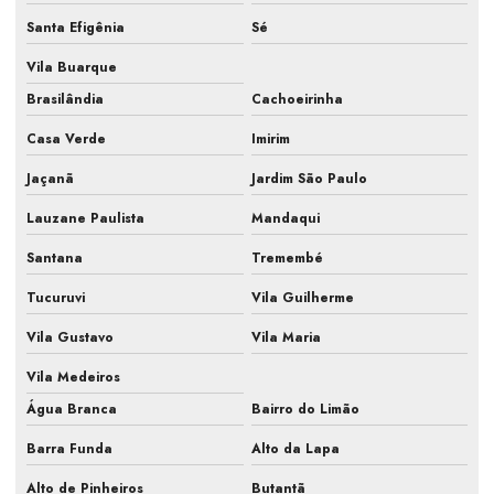
Santa Efigênia
Sé
Empresa de elaboração pmoc ar condicionado
Vila Buarque
Empresa especializada pmoc ar condicionado
Brasilândia
Cachoeirinha
Empresa de manutenção de ar condicionado
Casa Verde
Imirim
Empresa de manutenção de ar condicionado com pmoc
Jaçanã
Jardim São Paulo
Empresa de manutenção de ar condicionado são paulo
Lauzane Paulista
Mandaqui
Empresa de manutenção de ar condicionado sp
Santana
Tremembé
Empresa de manutenção de ar condicionado split
Tucuruvi
Vila Guilherme
Empresa de manutenção preventiva ar condicionado
Vila Gustavo
Vila Maria
Empresa prestação de serviços ar condicionado
Vila Medeiros
Água Branca
Bairro do Limão
Empresa que faz pmoc para ar condicionado
Barra Funda
Alto da Lapa
Fiscalização de ar condicionado em construtora
Alto de Pinheiros
Butantã