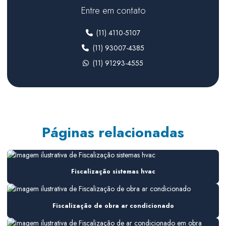
Climatização de ambientes comerciais
Entre em contato
Climatização de ambientes industriais
(11) 4110-5107
Climatização para farmacêutica
(11) 93007-4385
(11) 91293-4555
Climatização para indústria
Climatização para laboratórios farmacêuticos
Climatização sala limpa
Consultoria em ar condicionado
Páginas relacionadas
Consultoria de ar condicionado para construtoras
Consultoria de ar condicionado em obra
Fiscalização sistemas hvac
Consultoria em climatização
Consultoria em climatização industrial
Fiscalização de obra ar condicionado
Consultoria hvac