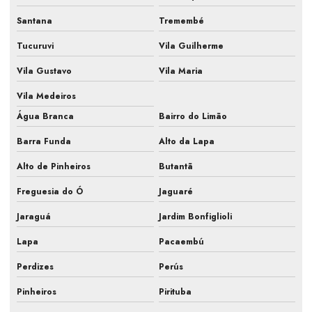
Santana
Tremembé
Empresa de manutenção de ar condicionado split
Tucuruvi
Vila Guilherme
Empresa de manutenção preventiva ar condicionado
Vila Gustavo
Vila Maria
Empresa prestação de serviços ar condicionado
Vila Medeiros
Empresa que faz pmoc para ar condicionado
Água Branca
Bairro do Limão
Fiscalização de ar condicionado em construtora
Barra Funda
Alto da Lapa
Fiscalização de ar condicionado em obra
Alto de Pinheiros
Butantã
Fiscalização de instalação hvac
Freguesia do Ó
Jaguaré
Fiscalização de obra ar condicionado
Jaraguá
Jardim Bonfiglioli
Lapa
Pacaembú
Fiscalização obra de climatização
Perdizes
Perús
Fiscalização de obra hvac
Pinheiros
Pirituba
Fiscalização de obras de sistemas de ar