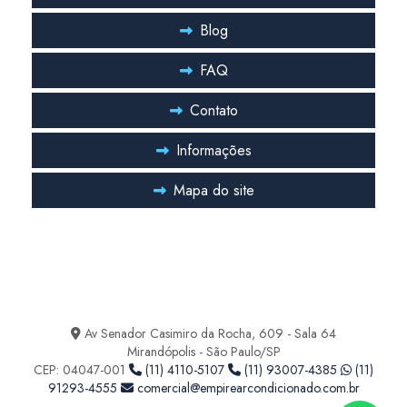
Pmoc plano de manutenção operação e controle de ar condicionado
Blog
Projeto de ar condicionado
FAQ
Projeto de ar condicionado central
Contato
Projeto de ar condicionado industrial
Informações
Projeto ar condicionado valor
Mapa do site
Projeto climatização laboratório
Projeto hvac farmacêutica
Entre em Contato
Projeto hvac para indústria farmacêutica
Ficou com alguma duvida? Entre em contato
Sala limpa hvac
Av Senador Casimiro da Rocha, 609 - Sala 64
Serviço de climatização laboratório
Mirandópolis - São Paulo/SP
CEP: 04047-001
(11) 4110-5107
(11) 93007-4385
(11)
Serviço de higienização de ar condicionado
91293-4555
comercial@empirearcondicionado.com.br