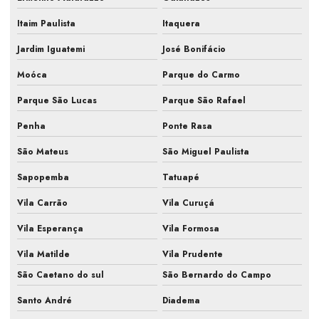
Manutenção de ar condicionado split
Itaim Paulista
Itaquera
Manutenção em centrais de ar condicionado
Jardim Iguatemi
José Bonifácio
Manutenção corretiva pmoc em ar condicionado
Moóca
Parque do Carmo
Manutenção do sistema de climatização
Parque São Lucas
Parque São Rafael
Manutenção e higienização de ar condicionado
Penha
Ponte Rasa
Manutenção hvac
São Mateus
São Miguel Paulista
Sapopemba
Tatuapé
Manutenção e limpeza de ar condicionado
Vila Carrão
Vila Curuçá
Manutenção periódica ar condicionado
Vila Esperança
Vila Formosa
Manutenção preventiva de ar condicionado
Vila Matilde
Vila Prudente
Manutenção preventiva de ar condicionado em escritório
São Caetano do sul
São Bernardo do Campo
Manutenção preventiva de ar condicionado em indústria
Santo André
Diadema
Manutenção preventiva de ar condicionado em laboratório