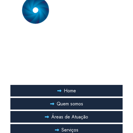
Plano de manutenção pmoc
Plano de manutenção preventiva ar condicionado split
Somos uma empresa especializada em prestação de serviço em
Plano de manutenção preventiva e corretiva ar condicionado
sistemas de ar condicionado. Nossa equipe técnica é formada
por engenheiros mecânicos com especialização comprovada
Pmoc de ar condicionado
em sistemas de ar condicionado.
Pmoc ar condicionado preço
Pmoc ar condicionado valor
Links Rápidos
Pmoc de climatização
Home
Pmoc climatização hospitalar
Quem somos
Pmoc de climatizadores
Pmoc para indústria
Áreas de Atuação
Pmoc para laboratório
Serviços