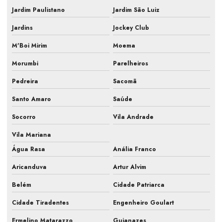
Jardim Paulistano
Jardim São Luiz
Manutenção de ar condicionado central
Jardins
Jockey Club
Manutenção de ar condicionado comercial
M'Boi Mirim
Moema
Manutenção de ar condicionado empresarial
Morumbi
Parelheiros
Manutenção de ar condicionado para empresas
Pedreira
Sacomã
Manutenção de ar condicionado industrial
Santo Amaro
Saúde
Manutenção de ar condicionado laboratório
Socorro
Vila Andrade
Manutenção de ar condicionado pmoc
Vila Mariana
Água Rasa
Anália Franco
Manutenção de ar condicionado preço
Aricanduva
Artur Alvim
Manutenção de ar condicionado quanto custa
Belém
Cidade Patriarca
Manutenção de ar condicionado são paulo
Cidade Tiradentes
Engenheiro Goulart
Manutenção de ar condicionado sp
Ermelino Matarazzo
Guianazes