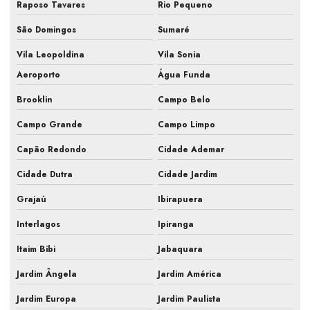
Raposo Tavares
Rio Pequeno
Fiscalização sistemas hvac
São Domingos
Sumaré
Gestão de obra hvac
Vila Leopoldina
Vila Sonia
Hvac para farmacêutica
Aeroporto
Água Funda
Inspeção de ar condicionado em campinas
Brooklin
Campo Belo
Inspeção de ar condicionado em sp
Campo Grande
Campo Limpo
Inspeção pmoc de ar condicionado
Capão Redondo
Cidade Ademar
Laudo ar condicionado pmoc
Cidade Dutra
Cidade Jardim
Grajaú
Ibirapuera
Laudo pmoc
Interlagos
Ipiranga
Laudo pmoc ar condicionado
Itaim Bibi
Jabaquara
Laudo técnico pmoc
Jardim Ângela
Jardim América
Limpeza e manutenção de ar condicionado
Jardim Europa
Jardim Paulista
Limpeza e manutenção de ar condicionado split